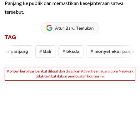
Panjang ke publik dan memastikan kesejahteraan satwa
tersebut.
Atur, Baru Temukan
TAG
kor panjang
# Bali
# bksda
# monyet ekor panjang