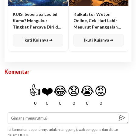
KUIS: Seberapa Leo Sih
Kalkulator Weton
Kamu? Mengukur
Online, Cek Hari Lahir
Tingkat Percaya Diri dan
Menurut Penanggalan
Karisma
Jawa
Ikuti Kuisnya ➔
Ikuti Kuisnya ➔
Komentar
👍
❤️
😂
😧
😭
😡
0
0
0
0
0
0
Isi komentar sepenuhnya adalah tanggung jawab pengguna dan diatur
dalam UU ITE