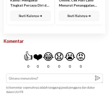
Kamu? Mengukur
Online, Cek Hari Lahir
Tingkat Percaya Diri dan
Menurut Penanggalan
Karisma
Jawa
Ikuti Kuisnya ➔
Ikuti Kuisnya ➔
Komentar
👍
❤️
😂
😧
😭
😡
0
0
0
0
0
0
Isi komentar sepenuhnya adalah tanggung jawab pengguna dan diatur
dalam UU ITE