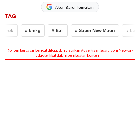
Atur, Baru Temukan
TAG
r rob
# bmkg
# Bali
# Super New Moon
# banjir