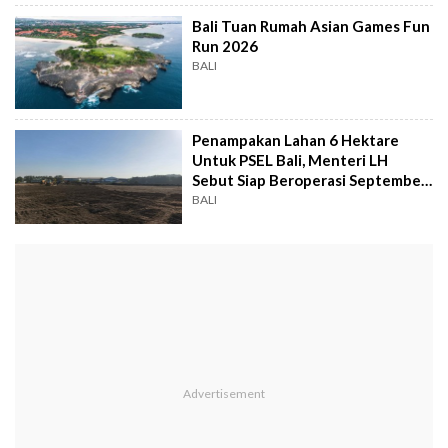
Bali Tuan Rumah Asian Games Fun
Run 2026
BALI
Penampakan Lahan 6 Hektare
Untuk PSEL Bali, Menteri LH
Sebut Siap Beroperasi September
2027
BALI