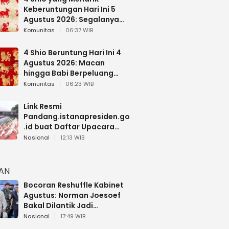
Keberuntungan Hari Ini 5
Agustus 2026: Segalanya
Berjalan Lancar
Komunitas
06:37 WIB
4 Shio Beruntung Hari Ini 4
Agustus 2026: Macan
hingga Babi Berpeluang
Dapat Kabar Baik
Komunitas
06:23 WIB
Link Resmi
Pandang.istanapresiden.go
.id buat Daftar Upacara
Bendera HUT RI di Istana
Nasional
12:13 WIB
Negara
HAN
Bocoran Reshuffle Kabinet
Agustus: Norman Joesoef
Bakal Dilantik Jadi
Wamenhan RI
Nasional
17:49 WIB