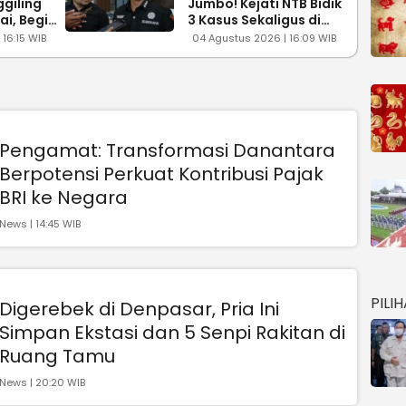
giling
Jumbo! Kejati NTB Bidik
ai, Begini
3 Kasus Sekaligus di
ya
Bank Daerah
16:15 WIB
04 Agustus 2026 | 16:09 WIB
Pengamat: Transformasi Danantara
Berpotensi Perkuat Kontribusi Pajak
BRI ke Negara
News | 14:45 WIB
PILI
Digerebek di Denpasar, Pria Ini
Simpan Ekstasi dan 5 Senpi Rakitan di
Ruang Tamu
News | 20:20 WIB