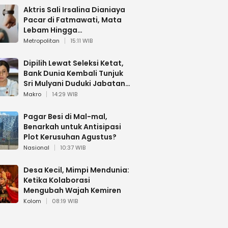
Aktris Sali Irsalina Dianiaya
Pacar di Fatmawati, Mata
Lebam Hingga
Diselamatkan Polantas
Metropolitan
15:11 WIB
Dipilih Lewat Seleksi Ketat,
Bank Dunia Kembali Tunjuk
Sri Mulyani Duduki Jabatan
Strategis
Makro
14:29 WIB
Pagar Besi di Mal-mal,
Benarkah untuk Antisipasi
Plot Kerusuhan Agustus?
Nasional
10:37 WIB
Desa Kecil, Mimpi Mendunia:
Ketika Kolaborasi
Mengubah Wajah Kemiren
Kolom
08:19 WIB