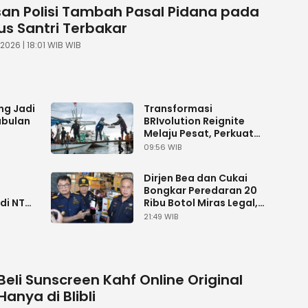
san Polisi Tambah Pasal Pidana pada
us Santri Terbakar
 2026 | 18:01 WIB WIB
ng Jadi
Transformasi
abulan
BRIvolution Reignite
Melaju Pesat, Perkuat
Kontribusi Danantara
09:56 WIB
bagi Perekonomian
s
Dirjen Bea dan Cukai
Bongkar Peredaran 20
di NTB,
Ribu Botol Miras Legal,
sal
Selamatkan Uang
21:49 WIB
Negara Rp 2 M
Beli Sunscreen Kahf Online Original
Hanya di Blibli