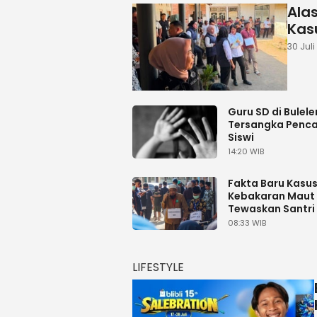
Ala
Kas
30 Juli
Guru SD di Bulele
Tersangka Penc
Siswi
14:20 WIB
Fakta Baru Kasu
Kebakaran Maut
Tewaskan Santri 
Polisi Tambah Pa
08:33 WIB
untuk Tersangka
LIFESTYLE