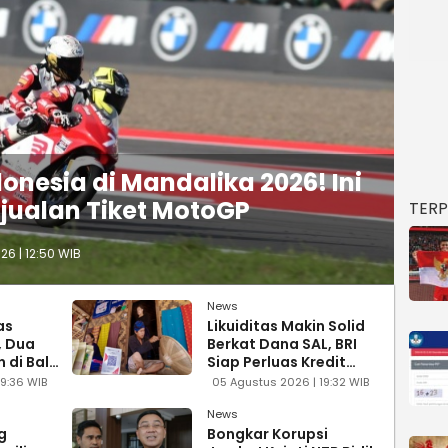
nesia di Mandalika 2026! Ini
jualan Tiket MotoGP
TER
6 | 12:50 WIB
News
as
Likuiditas Makin Solid
, Dua
Berkat Dana SAL, BRI
 di Bali
Siap Perluas Kredit
UMKM
19:36 WIB
05 Agustus 2026 | 19:32 WIB
News
g
Bongkar Korupsi