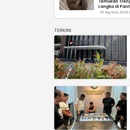
Temukan Treng
Langka di Pant
Penampakann
05 Agustus 2026 | 
TERKINI