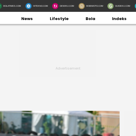
BOLATIMES.COM
HITEKNO.COM
DEWIKU.COM
MOBIMOTO.COM
GUIDEKU.COM
News
Lifestyle
Bola
Indeks