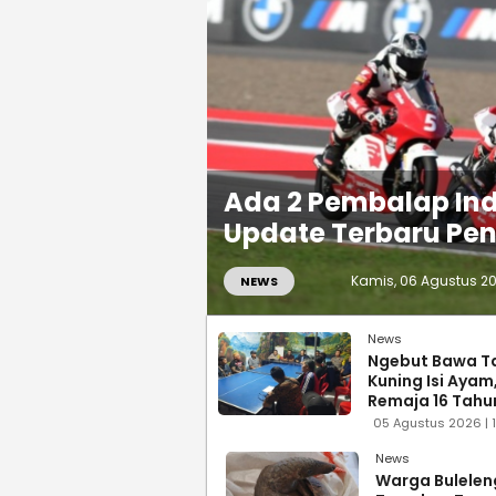
Ada 2 Pembalap Indo
Update Terbaru Pen
Kamis, 06 Agustus 202
NEWS
News
Ngebut Bawa T
Kuning Isi Ayam
Remaja 16 Tahun
Diciduk Warga
05 Agustus 2026 | 
News
Warga Bulelen