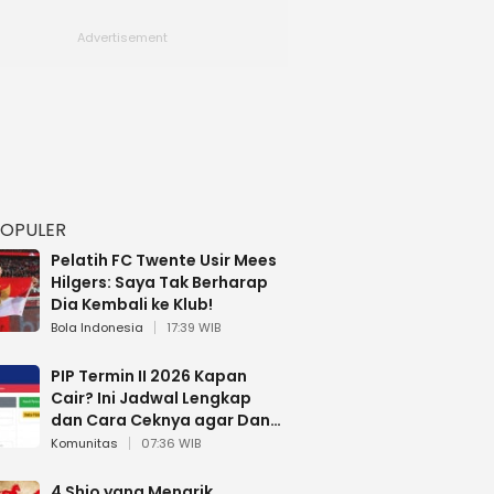
POPULER
Pelatih FC Twente Usir Mees
Hilgers: Saya Tak Berharap
Dia Kembali ke Klub!
Bola Indonesia
17:39 WIB
PIP Termin II 2026 Kapan
Cair? Ini Jadwal Lengkap
dan Cara Ceknya agar Dana
Tidak Hangus!
Komunitas
07:36 WIB
4 Shio yang Menarik