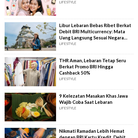
LIFESTYLE
Libur Lebaran Bebas Ribet Berkat
Debit BRI Multicurrency: Mata
Uang Langsung Sesuai Negara
Tujuan
LIFESTYLE
THR Aman, Lebaran Tetap Seru
Berkat Promo BRI Hingga
Cashback 50%
LIFESTYLE
9 Kelezatan Masakan Khas Jawa
Wajib Coba Saat Lebaran
LIFESTYLE
Nikmati Ramadan Lebih Hemat
dengan BRI Kartu Kredit, Debit,