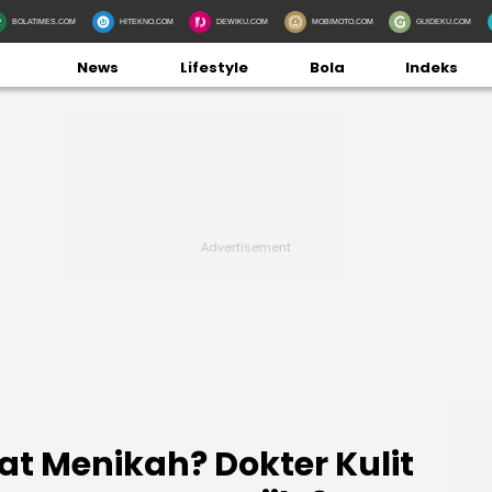
BOLATIMES.COM
HITEKNO.COM
DEWIKU.COM
MOBIMOTO.COM
GUIDEKU.COM
News
Lifestyle
Bola
Indeks
at Menikah? Dokter Kulit