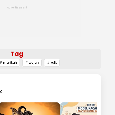
Tag
# menikah
# wajah
# kulit
k