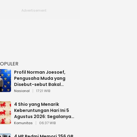
POPULER
Profil Norman Joesoef,
Pengusaha Muda yang
Disebut-sebut Bakal
Dilantik Jadi Wamenhan RI
Nasional
17:21 WIB
4 Shio yang Menarik
Keberuntungan Hari Ini 5
Agustus 2026: Segalanya
Berjalan Lancar
Komunitas
06:37 WIB
4 HP Redmi Memori 256 GB