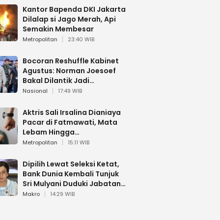
Kantor Bapenda DKI Jakarta
Dilalap si Jago Merah, Api
Semakin Membesar
Metropolitan
23:40 WIB
Bocoran Reshuffle Kabinet
Agustus: Norman Joesoef
Bakal Dilantik Jadi
Wamenhan RI
Nasional
17:49 WIB
Aktris Sali Irsalina Dianiaya
Pacar di Fatmawati, Mata
Lebam Hingga
Diselamatkan Polantas
Metropolitan
15:11 WIB
Dipilih Lewat Seleksi Ketat,
Bank Dunia Kembali Tunjuk
Sri Mulyani Duduki Jabatan
Strategis
Makro
14:29 WIB