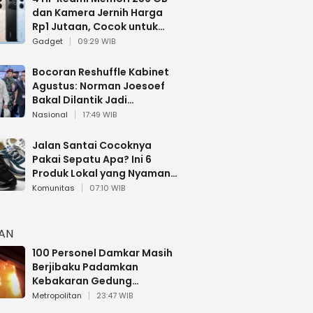
dan Kamera Jernih Harga
Rp1 Jutaan, Cocok untuk
Multitasking
Gadget
09:29 WIB
Bocoran Reshuffle Kabinet
Agustus: Norman Joesoef
Bakal Dilantik Jadi
Wamenhan RI
Nasional
17:49 WIB
Jalan Santai Cocoknya
Pakai Sepatu Apa? Ini 6
Produk Lokal yang Nyaman
Buat 17 Agustusan
Komunitas
07:10 WIB
HAN
100 Personel Damkar Masih
Berjibaku Padamkan
Kebakaran Gedung
Bapenda DKI
Metropolitan
23:47 WIB