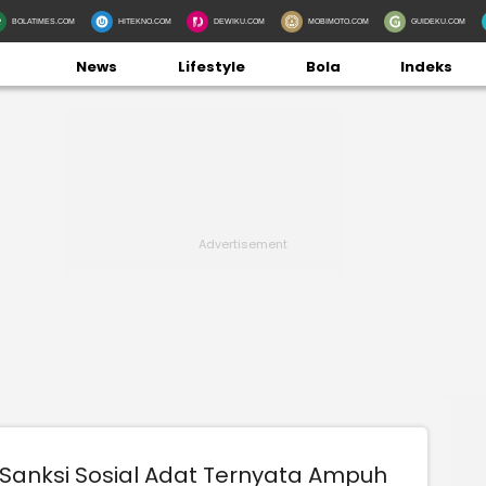
BOLATIMES.COM
HITEKNO.COM
DEWIKU.COM
MOBIMOTO.COM
GUIDEKU.COM
News
Lifestyle
Bola
Indeks
Sanksi Sosial Adat Ternyata Ampuh