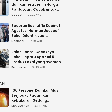
dan Kamera Jernih Harga
Rp1 Jutaan, Cocok untuk
Multitasking
Gadget
09:29 WIB
Bocoran Reshuffle Kabinet
Agustus: Norman Joesoef
Bakal Dilantik Jadi
Wamenhan RI
Nasional
17:49 WIB
Jalan Santai Cocoknya
Pakai Sepatu Apa? Ini 6
Produk Lokal yang Nyaman
Buat 17 Agustusan
Komunitas
07:10 WIB
HAN
100 Personel Damkar Masih
Berjibaku Padamkan
Kebakaran Gedung
Bapenda DKI
Metropolitan
23:47 WIB