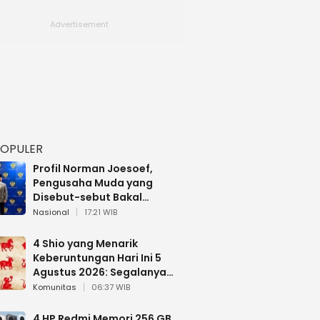
POPULER
Profil Norman Joesoef,
Pengusaha Muda yang
Disebut-sebut Bakal
Dilantik Jadi Wamenhan RI
Nasional
17:21 WIB
4 Shio yang Menarik
Keberuntungan Hari Ini 5
Agustus 2026: Segalanya
Berjalan Lancar
Komunitas
06:37 WIB
4 HP Redmi Memori 256 GB