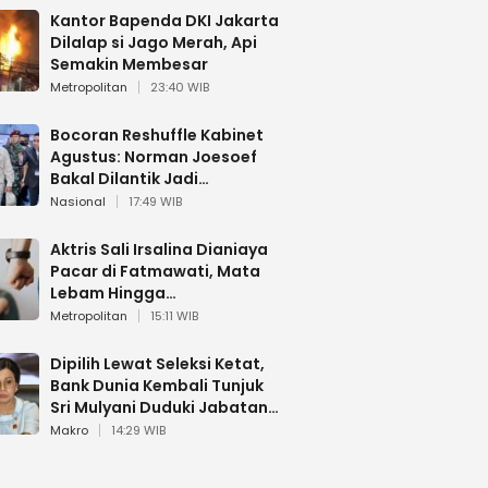
Kantor Bapenda DKI Jakarta
Dilalap si Jago Merah, Api
Semakin Membesar
Metropolitan
23:40 WIB
Bocoran Reshuffle Kabinet
Agustus: Norman Joesoef
Bakal Dilantik Jadi
Wamenhan RI
Nasional
17:49 WIB
Aktris Sali Irsalina Dianiaya
Pacar di Fatmawati, Mata
Lebam Hingga
Diselamatkan Polantas
Metropolitan
15:11 WIB
Dipilih Lewat Seleksi Ketat,
Bank Dunia Kembali Tunjuk
Sri Mulyani Duduki Jabatan
Strategis
Makro
14:29 WIB