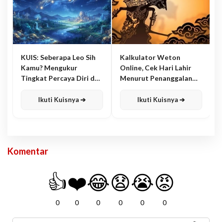
KUIS: Seberapa Leo Sih
Kalkulator Weton
Kamu? Mengukur
Online, Cek Hari Lahir
Tingkat Percaya Diri dan
Menurut Penanggalan
Karisma
Jawa
Ikuti Kuisnya ➔
Ikuti Kuisnya ➔
Komentar
👍
❤️
😂
😧
😭
😡
0
0
0
0
0
0