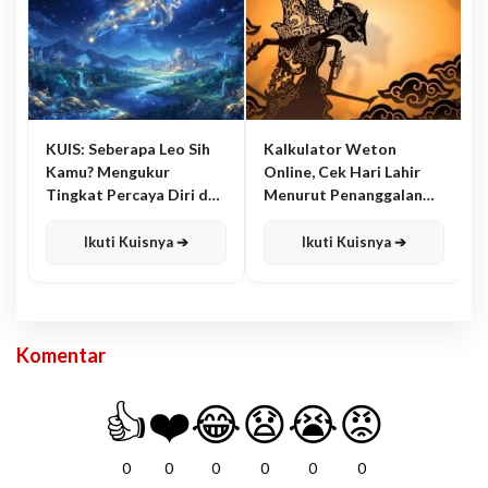
KUIS: Seberapa Leo Sih
Kalkulator Weton
Kamu? Mengukur
Online, Cek Hari Lahir
Tingkat Percaya Diri dan
Menurut Penanggalan
Karisma
Jawa
Ikuti Kuisnya ➔
Ikuti Kuisnya ➔
Komentar
👍
❤️
😂
😧
😭
😡
0
0
0
0
0
0