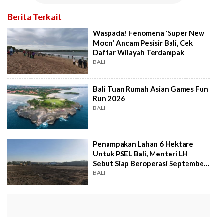
Berita Terkait
Waspada! Fenomena 'Super New
Moon' Ancam Pesisir Bali, Cek
Daftar Wilayah Terdampak
BALI
Bali Tuan Rumah Asian Games Fun
Run 2026
BALI
Penampakan Lahan 6 Hektare
Untuk PSEL Bali, Menteri LH
Sebut Siap Beroperasi September
2027
BALI