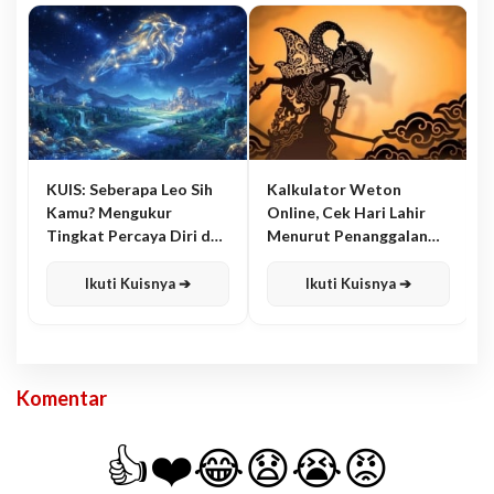
KUIS: Seberapa Leo Sih
Kalkulator Weton
Kamu? Mengukur
Online, Cek Hari Lahir
Tingkat Percaya Diri dan
Menurut Penanggalan
Karisma
Jawa
Ikuti Kuisnya ➔
Ikuti Kuisnya ➔
Komentar
👍
❤️
😂
😧
😭
😡