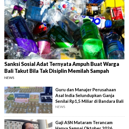
Sanksi Sosial Adat Ternyata Ampuh Buat Warga
Bali Takut Bila Tak Disiplin Memilah Sampah
NEWS
Guru dan Manajer Perusahaan
Asal India Selundupkan Ganja
Senilai Rp1,5 Miliar di Bandara Bali
NEWS
Gaji ASN Mataram Terancam
Hanya Sampai Oktober 2026,