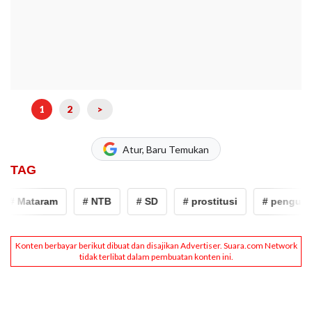
1
2
>
Atur, Baru Temukan
TAG
# Mataram
# NTB
# SD
# prostitusi
# pengusah