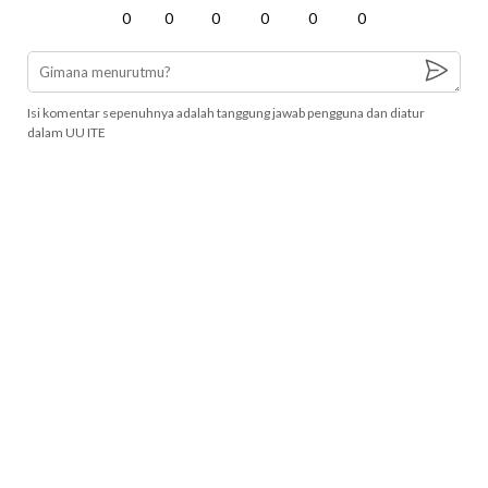
0
0
0
0
0
0
Isi komentar sepenuhnya adalah tanggung jawab pengguna dan diatur
dalam UU ITE