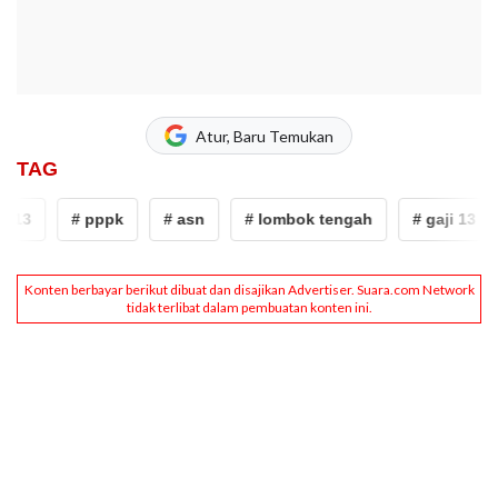
Atur, Baru Temukan
TAG
 13
# pppk
# asn
# lombok tengah
# gaji 13