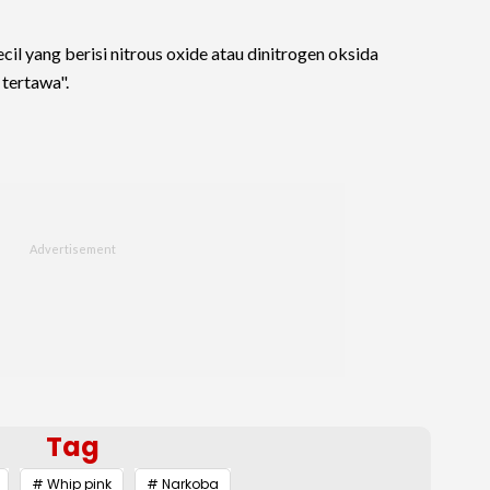
il yang berisi nitrous oxide atau dinitrogen oksida
 tertawa".
Tag
# Whip pink
# Narkoba