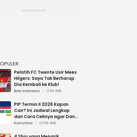
POPULER
Pelatih FC Twente Usir Mees
Hilgers: Saya Tak Berharap
Dia Kembali ke Klub!
Bola Indonesia
17:39 WIB
PIP Termin II 2026 Kapan
Cair? Ini Jadwal Lengkap
dan Cara Ceknya agar Dana
Tidak Hangus!
Komunitas
07:36 WIB
4 Shio yang Menarik