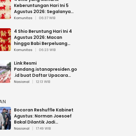
Keberuntungan Hari Ini 5
Agustus 2026: Segalanya
Berjalan Lancar
Komunitas
06:37 WIB
4 Shio Beruntung Hari Ini 4
Agustus 2026: Macan
hingga Babi Berpeluang
Dapat Kabar Baik
Komunitas
06:23 WIB
Link Resmi
Pandang.istanapresiden.go
.id buat Daftar Upacara
Bendera HUT RI di Istana
Nasional
12:13 WIB
Negara
HAN
Bocoran Reshuffle Kabinet
Agustus: Norman Joesoef
Bakal Dilantik Jadi
Wamenhan RI
Nasional
17:49 WIB