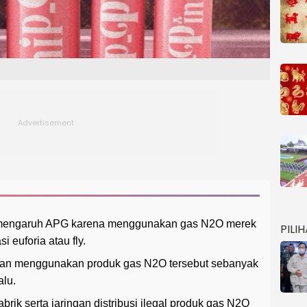
emengaruh APG karena menggunakan gas N2O merek
PILI
 euforia atau fly.
an menggunakan produk gas N2O tersebut sebanyak
alu.
rik serta jaringan distribusi ilegal produk gas N2O