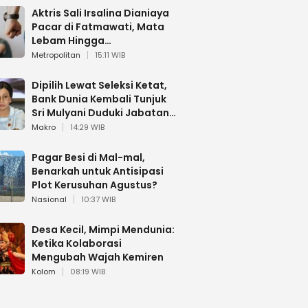
Aktris Sali Irsalina Dianiaya
Pacar di Fatmawati, Mata
Lebam Hingga
Diselamatkan Polantas
Metropolitan
15:11 WIB
Dipilih Lewat Seleksi Ketat,
Bank Dunia Kembali Tunjuk
Sri Mulyani Duduki Jabatan
Strategis
Makro
14:29 WIB
Pagar Besi di Mal-mal,
Benarkah untuk Antisipasi
Plot Kerusuhan Agustus?
Nasional
10:37 WIB
Desa Kecil, Mimpi Mendunia:
Ketika Kolaborasi
Mengubah Wajah Kemiren
Kolom
08:19 WIB