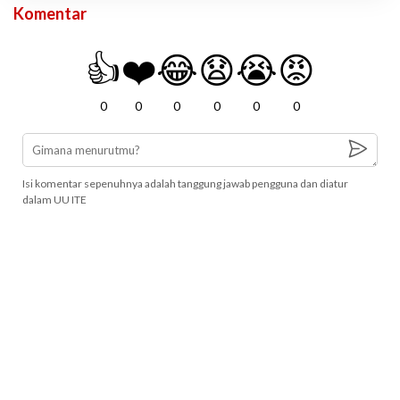
Komentar
👍
❤️
😂
😧
😭
😡
0
0
0
0
0
0
Isi komentar sepenuhnya adalah tanggung jawab pengguna dan diatur
dalam UU ITE