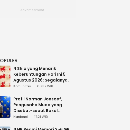
POPULER
4 Shio yang Menarik
Keberuntungan Hari Ini 5
Agustus 2026: Segalanya
Berjalan Lancar
Komunitas
06:37 WIB
Profil Norman Joesoef,
Pengusaha Muda yang
Disebut-sebut Bakal
Dilantik Jadi Wamenhan RI
Nasional
17:21 WIB
4 HP Redmi Memori 256 GB