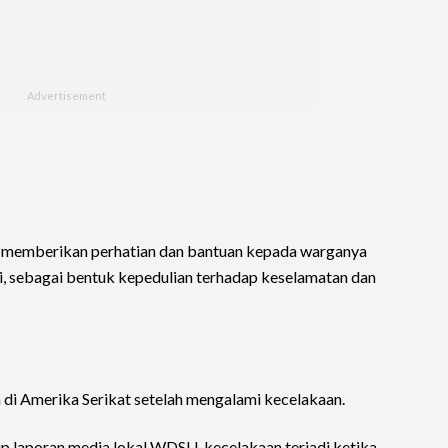
s memberikan perhatian dan bantuan kepada warganya
eri, sebagai bentuk kepedulian terhadap keselamatan dan
di Amerika Serikat setelah mengalami kecelakaan.
p laporan media lokal WDSU, kecelakaan terjadi ketika