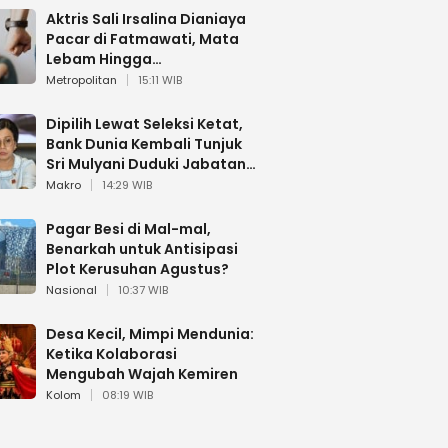
Aktris Sali Irsalina Dianiaya
Pacar di Fatmawati, Mata
Lebam Hingga
Diselamatkan Polantas
Metropolitan
15:11 WIB
Dipilih Lewat Seleksi Ketat,
Bank Dunia Kembali Tunjuk
Sri Mulyani Duduki Jabatan
Strategis
Makro
14:29 WIB
Pagar Besi di Mal-mal,
Benarkah untuk Antisipasi
Plot Kerusuhan Agustus?
Nasional
10:37 WIB
Desa Kecil, Mimpi Mendunia:
Ketika Kolaborasi
Mengubah Wajah Kemiren
Kolom
08:19 WIB