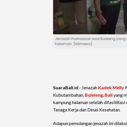
Jenazah mahasiswi asal Buleleng yang m
halaman. [Istimewa]
SuaraBali.id -
Jenazah
Kadek Melly
M
Kubutambahan,
Buleleng
,
Bali
yang m
kampung halaman setelah difasililtasi
Tenaga Kerja dan Dinas Kesehatan.
Adapun pemulangan jenazah ini dilaku