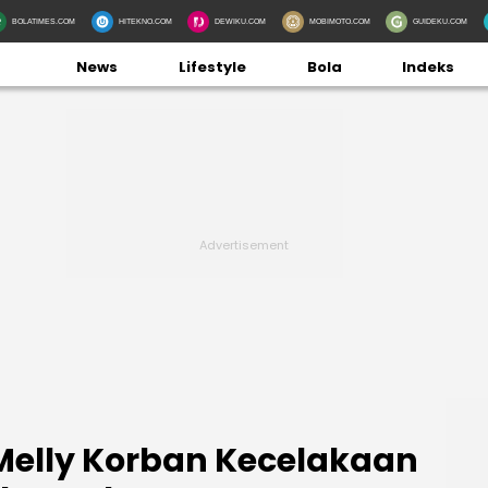
BOLATIMES.COM
HITEKNO.COM
DEWIKU.COM
MOBIMOTO.COM
GUIDEKU.COM
News
Lifestyle
Bola
Indeks
Melly Korban Kecelakaan