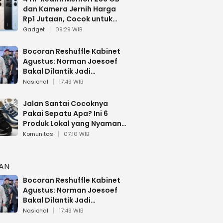
dan Kamera Jernih Harga
Rp1 Jutaan, Cocok untuk
Multitasking
Gadget
09:29 WIB
Bocoran Reshuffle Kabinet
Agustus: Norman Joesoef
Bakal Dilantik Jadi
Wamenhan RI
Nasional
17:49 WIB
Jalan Santai Cocoknya
Pakai Sepatu Apa? Ini 6
Produk Lokal yang Nyaman
Buat 17 Agustusan
Komunitas
07:10 WIB
HAN
Bocoran Reshuffle Kabinet
Agustus: Norman Joesoef
Bakal Dilantik Jadi
Wamenhan RI
Nasional
17:49 WIB