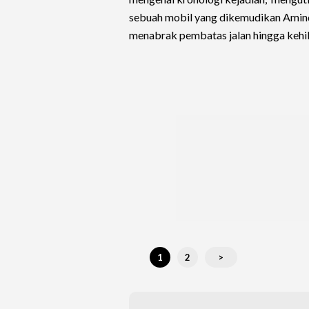
sebuah mobil yang dikemudikan Amindi
menabrak pembatas jalan hingga kehil
1
2
>