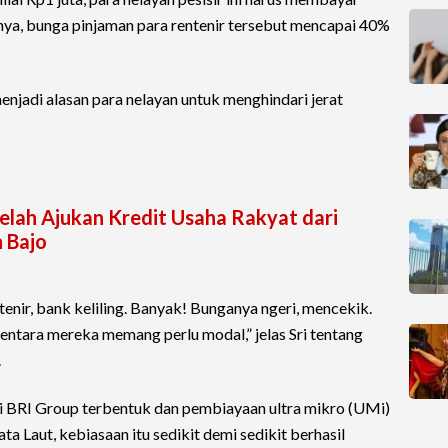
nya, bunga pinjaman para rentenir tersebut mencapai 40%
menjadi alasan para nelayan untuk menghindari jerat
telah Ajukan Kredit Usaha Rakyat dari
 Bajo
enir, bank keliling. Banyak! Bunganya ngeri, mencekik.
entara mereka memang perlu modal,” jelas Sri tentang
.
i BRI Group terbentuk dan pembiayaan ultra mikro (UMi)
a Laut, kebiasaan itu sedikit demi sedikit berhasil