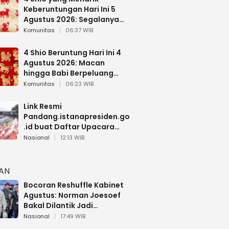
Keberuntungan Hari Ini 5
Agustus 2026: Segalanya
Berjalan Lancar
Komunitas
06:37 WIB
4 Shio Beruntung Hari Ini 4
Agustus 2026: Macan
hingga Babi Berpeluang
Dapat Kabar Baik
Komunitas
06:23 WIB
Link Resmi
Pandang.istanapresiden.go
.id buat Daftar Upacara
Bendera HUT RI di Istana
Nasional
12:13 WIB
Negara
HAN
Bocoran Reshuffle Kabinet
Agustus: Norman Joesoef
Bakal Dilantik Jadi
Wamenhan RI
Nasional
17:49 WIB