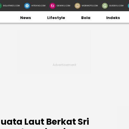
BOLATIMES.COM
HITEKNO.COM
DEWIKU.COM
MOBIMOTO.COM
GUIDEKU.COM
News
Lifestyle
Bola
Indeks
Juata Laut Berkat Sri