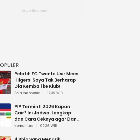
POPULER
Pelatih FC Twente Usir Mees
Hilgers: Saya Tak Berharap
Dia Kembali ke Klub!
Bola Indonesia
17:39 WIB
PIP Termin II 2026 Kapan
Cair? Ini Jadwal Lengkap
dan Cara Ceknya agar Dana
Tidak Hangus!
Komunitas
07:36 WIB
4 Shio yang Menarik