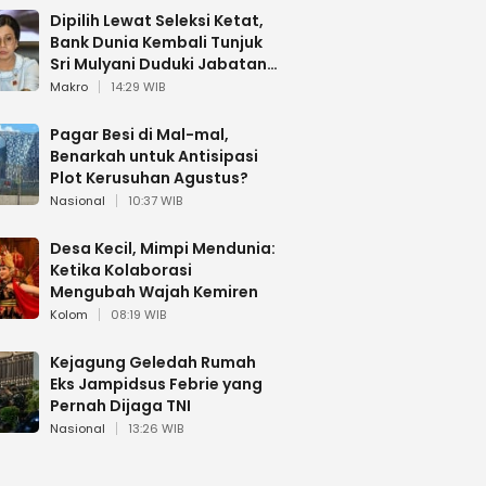
Dipilih Lewat Seleksi Ketat,
Bank Dunia Kembali Tunjuk
Sri Mulyani Duduki Jabatan
Strategis
Makro
14:29 WIB
Pagar Besi di Mal-mal,
Benarkah untuk Antisipasi
Plot Kerusuhan Agustus?
Nasional
10:37 WIB
Desa Kecil, Mimpi Mendunia:
Ketika Kolaborasi
Mengubah Wajah Kemiren
Kolom
08:19 WIB
Kejagung Geledah Rumah
Eks Jampidsus Febrie yang
Pernah Dijaga TNI
Nasional
13:26 WIB