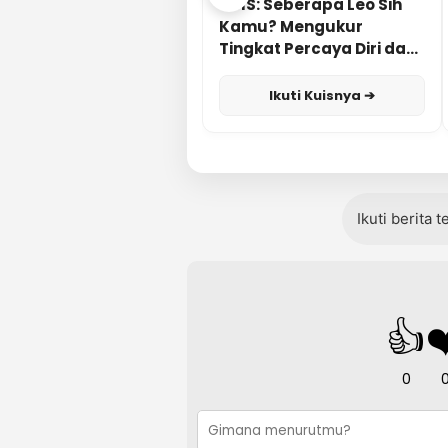
KUIS: Seberapa Leo Sih
Kamu? Mengukur
Tingkat Percaya Diri dan
Karisma
Ikuti Kuisnya ➔
Ikuti berita 
👍
❤
0