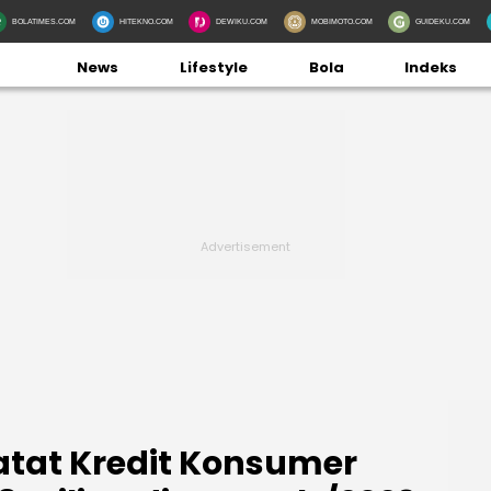
BOLATIMES.COM
HITEKNO.COM
DEWIKU.COM
MOBIMOTO.COM
GUIDEKU.COM
News
Lifestyle
Bola
Indeks
Catat Kredit Konsumer