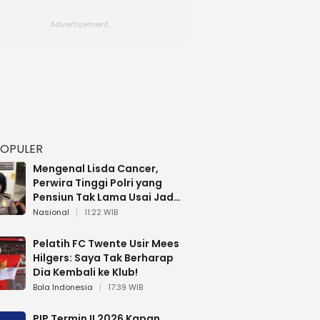
POPULER
Mengenal Lisda Cancer,
Perwira Tinggi Polri yang
Pensiun Tak Lama Usai Jadi
Brigjen
Nasional
11:22 WIB
Pelatih FC Twente Usir Mees
Hilgers: Saya Tak Berharap
Dia Kembali ke Klub!
Bola Indonesia
17:39 WIB
PIP Termin II 2026 Kapan