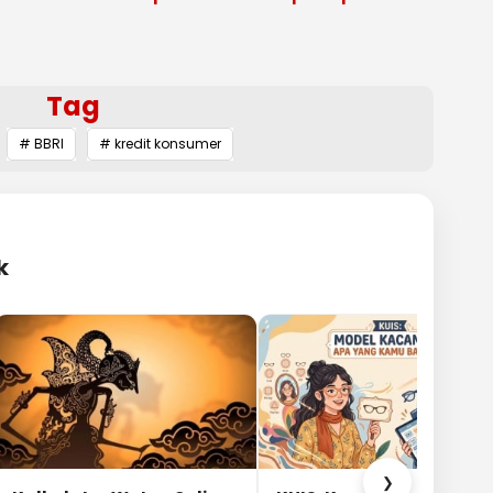
Tag
# BBRI
# kredit konsumer
k
❯