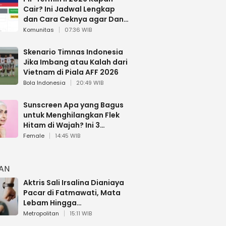
Cair? Ini Jadwal Lengkap
dan Cara Ceknya agar Dana
Tidak Hangus!
Komunitas
07:36 WIB
Skenario Timnas Indonesia
Jika Imbang atau Kalah dari
Vietnam di Piala AFF 2026
Bola Indonesia
20:49 WIB
Sunscreen Apa yang Bagus
untuk Menghilangkan Flek
Hitam di Wajah? Ini 3
Rekomendasi sesuai Review
Female
14:45 WIB
HAN
Aktris Sali Irsalina Dianiaya
Pacar di Fatmawati, Mata
Lebam Hingga
Diselamatkan Polantas
Metropolitan
15:11 WIB