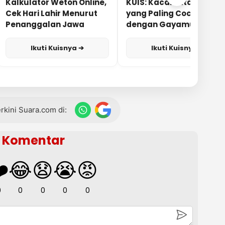
Kalkulator Weton Online,
KUIS: Kacamata Apa
Cek Hari Lahir Menurut
yang Paling Cocok
Penanggalan Jawa
dengan Gayamu?
Ikuti Kuisnya ➔
Ikuti Kuisnya ➔
terkini Suara.com di:
Komentar
️
😂
😧
😭
😡
0
0
0
0
0