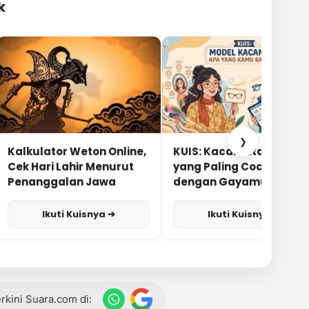
k
❯
Kalkulator Weton Online,
KUIS: Kacamata Apa
Cek Hari Lahir Menurut
yang Paling Cocok
Penanggalan Jawa
dengan Gayamu?
Ikuti Kuisnya ➔
Ikuti Kuisnya ➔
terkini Suara.com di: