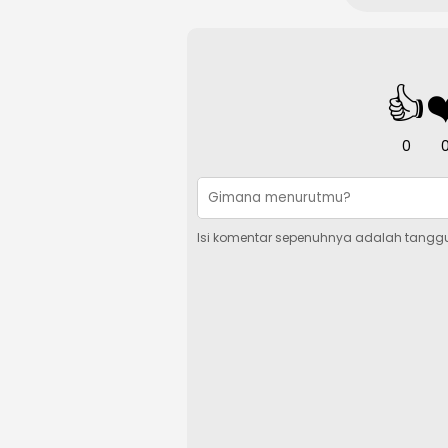
👍
❤
0
Isi komentar sepenuhnya adalah tangg