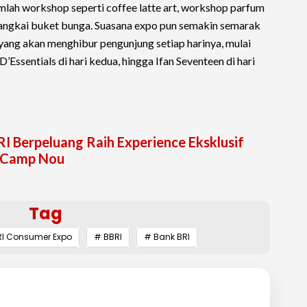
mlah workshop seperti coffee latte art, workshop parfum
ngkai buket bunga. Suasana expo pun semakin semarak
yang akan menghibur pengunjung setiap harinya, mulai
D’Essentials di hari kedua, hingga Ifan Seventeen di hari
RI Berpeluang Raih Experience Eksklusif
i Camp Nou
Tag
RI Consumer Expo
# BBRI
# Bank BRI