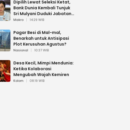
Dipilih Lewat Seleksi Ketat,
Bank Dunia Kembali Tunjuk
Sri Mulyani Duduki Jabatan
Strategis
Makro
14:29 WIB
Pagar Besi di Mal-mal,
Benarkah untuk Antisipasi
Plot Kerusuhan Agustus?
Nasional
10:37 WIB
Desa Kecil, Mimpi Mendunia:
Ketika Kolaborasi
Mengubah Wajah Kemiren
Kolom
08:19 WIB