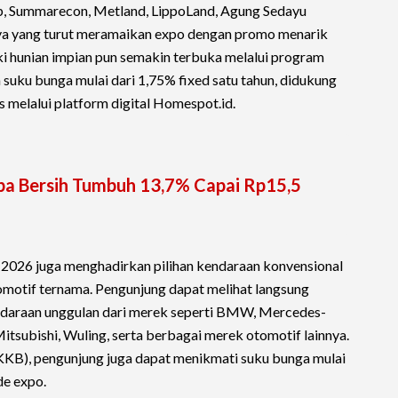
p, Summarecon, Metland, LippoLand, Agung Sedayu
nya yang turut meramaikan expo dengan promo menarik
i hunian impian pun semakin terbuka melalui program
suku bunga mulai dari 1,75% fixed satu tahun, didukung
 melalui platform digital Homespot.id.
Laba Bersih Tumbuh 13,7% Capai Rp15,5
 2026 juga menghadirkan pilihan kendaraan konvensional
tomotif ternama. Pengunjung dapat melihat langsung
kendaraan unggulan dari merek seperti BMW, Mercedes-
tsubishi, Wuling, serta berbagai merek otomotif lainnya.
KKB), pengunjung juga dapat menikmati suku bunga mulai
de expo.