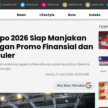
BOLATIMES.COM
HITEKNO.COM
DEWIKU.COM
MOBIMOTO.COM
GUIDEKU.COM
News
Lifestyle
Bola
Indeks
TER
po 2026 Siap Manjakan
gan Promo Finansial dan
uler
 workshop seperti coffee latte art, workshop parfum Blend &
 bunga.
Kamis, 11 Juni 2026 | 16:56 WIB
Atur, Baru Temukan