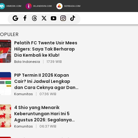
HIMEDIK.COM
IKLANDISINI.COM
SERBADA.COM
POPULER
Pelatih FC Twente Usir Mees
Hilgers: Saya Tak Berharap
Dia Kembali ke Klub!
Bola Indonesia
17:39 WIB
PIP Termin II 2026 Kapan
Cair? Ini Jadwal Lengkap
dan Cara Ceknya agar Dana
Tidak Hangus!
Komunitas
07:36 WIB
4 Shio yang Menarik
Keberuntungan Hari Ini 5
Agustus 2026: Segalanya
Berjalan Lancar
Komunitas
06:37 WIB