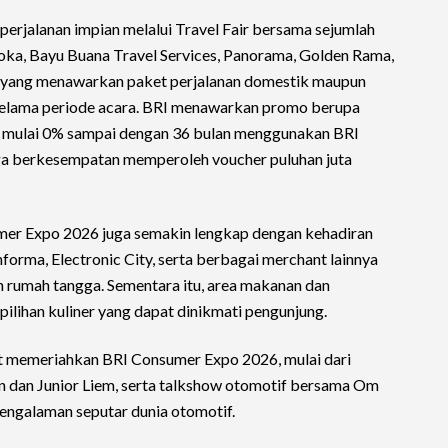
erjalanan impian melalui Travel Fair bersama sejumlah
loka, Bayu Buana Travel Services, Panorama, Golden Rama,
m yang menawarkan paket perjalanan domestik maupun
selama periode acara. BRI menawarkan promo berupa
an mulai 0% sampai dengan 36 bulan menggunakan BRI
juga berkesempatan memperoleh voucher puluhan juta
mer Expo 2026 juga semakin lengkap dengan kehadiran
forma, Electronic City, serta berbagai merchant lainnya
rumah tangga. Sementara itu, area makanan dan
ilihan kuliner yang dapat dinikmati pengunjung.
rut memeriahkan BRI Consumer Expo 2026, mulai dari
an dan Junior Liem, serta talkshow otomotif bersama Om
ngalaman seputar dunia otomotif.