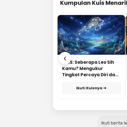
Kumpulan Kuis Menari
❮
KUIS: Seberapa Leo Sih
Kamu? Mengukur
Tingkat Percaya Diri dan
Karisma
Ikuti Kuisnya ➔
Ikuti berita 