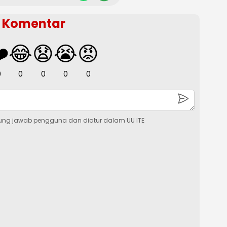
Komentar
️
😂
😧
😭
😡
0
0
0
0
0
ung jawab pengguna dan diatur dalam UU ITE