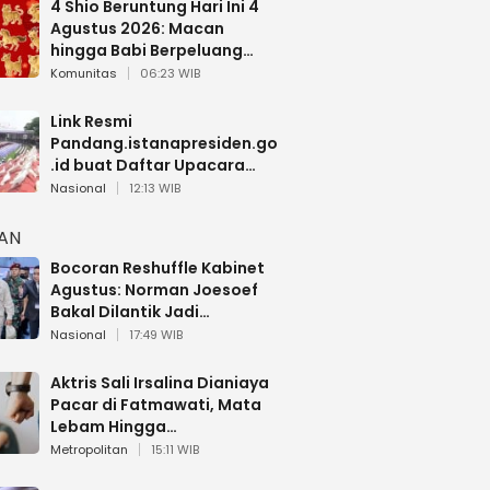
4 Shio Beruntung Hari Ini 4
Agustus 2026: Macan
hingga Babi Berpeluang
Dapat Kabar Baik
Komunitas
06:23 WIB
Link Resmi
Pandang.istanapresiden.go
.id buat Daftar Upacara
Bendera HUT RI di Istana
Nasional
12:13 WIB
Negara
HAN
Bocoran Reshuffle Kabinet
Agustus: Norman Joesoef
Bakal Dilantik Jadi
Wamenhan RI
Nasional
17:49 WIB
Aktris Sali Irsalina Dianiaya
Pacar di Fatmawati, Mata
Lebam Hingga
Diselamatkan Polantas
Metropolitan
15:11 WIB