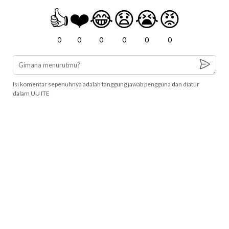
👍
❤️
😂
😧
😭
😡
0
0
0
0
0
0
Isi komentar sepenuhnya adalah tanggung jawab pengguna dan diatur
dalam UU ITE