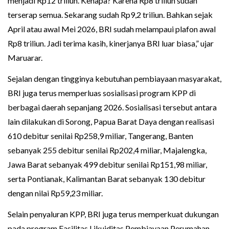
menjadi Rp12 triliun. Kenapa? Karena Rp8 triliun sudah
terserap semua. Sekarang sudah Rp9,2 triliun. Bahkan sejak
April atau awal Mei 2026, BRI sudah melampaui plafon awal
Rp8 triliun. Jadi terima kasih, kinerjanya BRI luar biasa,” ujar
Maruarar.
Sejalan dengan tingginya kebutuhan pembiayaan masyarakat,
BRI juga terus memperluas sosialisasi program KPP di
berbagai daerah sepanjang 2026. Sosialisasi tersebut antara
lain dilakukan di Sorong, Papua Barat Daya dengan realisasi
610 debitur senilai Rp258,9 miliar, Tangerang, Banten
sebanyak 255 debitur senilai Rp202,4 miliar, Majalengka,
Jawa Barat sebanyak 499 debitur senilai Rp151,98 miliar,
serta Pontianak, Kalimantan Barat sebanyak 130 debitur
dengan nilai Rp59,23 miliar.
Selain penyaluran KPP, BRI juga terus memperkuat dukungan
pada program Fasilitas Likuiditas Pembiayaan Perumahan