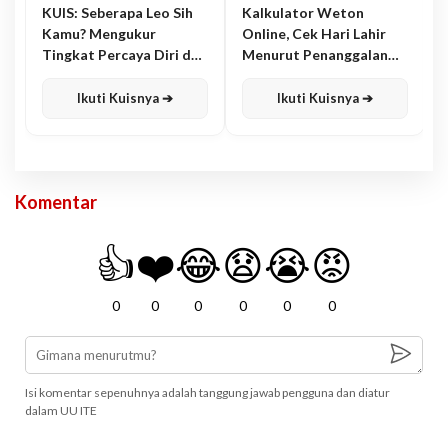
KUIS: Seberapa Leo Sih
Kalkulator Weton
Kamu? Mengukur
Online, Cek Hari Lahir
Tingkat Percaya Diri dan
Menurut Penanggalan
Karisma
Jawa
Ikuti Kuisnya ➔
Ikuti Kuisnya ➔
Komentar
👍
❤️
😂
😧
😭
😡
0
0
0
0
0
0
Isi komentar sepenuhnya adalah tanggung jawab pengguna dan diatur
dalam UU ITE