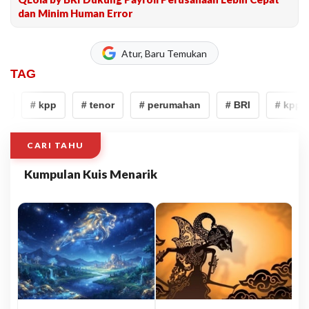
dan Minim Human Error
Atur, Baru Temukan
TAG
# kpp
# tenor
# perumahan
# BRI
# kpp
CARI TAHU
Kumpulan Kuis Menarik