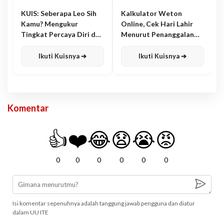
KUIS: Seberapa Leo Sih
Kalkulator Weton
Kamu? Mengukur
Online, Cek Hari Lahir
Tingkat Percaya Diri dan
Menurut Penanggalan
Karisma
Jawa
Ikuti Kuisnya ➔
Ikuti Kuisnya ➔
Komentar
👍
❤️
😂
😧
😭
😡
0
0
0
0
0
0
Isi komentar sepenuhnya adalah tanggung jawab pengguna dan diatur
dalam UU ITE