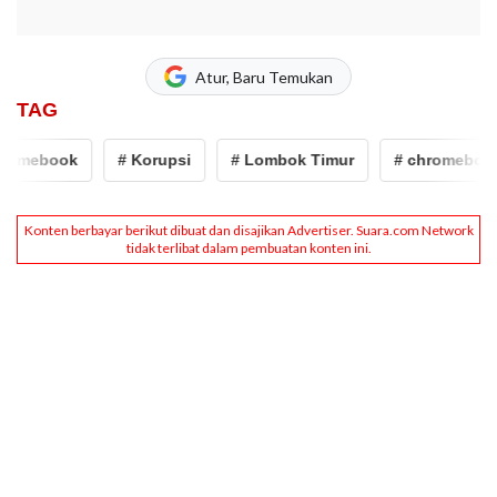
Atur, Baru Temukan
TAG
romebook
# Korupsi
# Lombok Timur
# chromebook