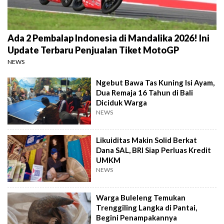
Ada 2 Pembalap Indonesia di Mandalika 2026! Ini
Update Terbaru Penjualan Tiket MotoGP
NEWS
Ngebut Bawa Tas Kuning Isi Ayam,
Dua Remaja 16 Tahun di Bali
Diciduk Warga
NEWS
Likuiditas Makin Solid Berkat
Dana SAL, BRI Siap Perluas Kredit
UMKM
NEWS
Warga Buleleng Temukan
Trenggiling Langka di Pantai,
Begini Penampakannya