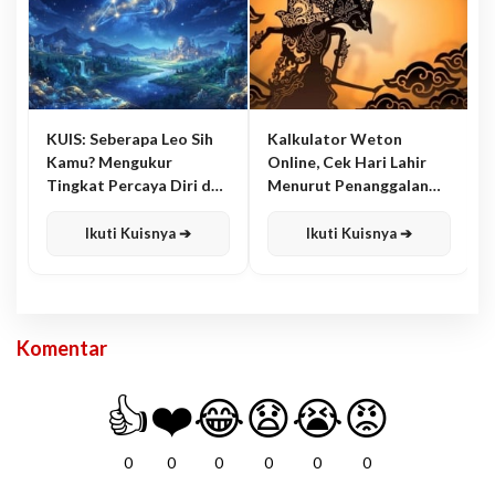
KUIS: Seberapa Leo Sih
Kalkulator Weton
Kamu? Mengukur
Online, Cek Hari Lahir
Tingkat Percaya Diri dan
Menurut Penanggalan
Karisma
Jawa
Ikuti Kuisnya ➔
Ikuti Kuisnya ➔
Komentar
👍
❤️
😂
😧
😭
😡
0
0
0
0
0
0