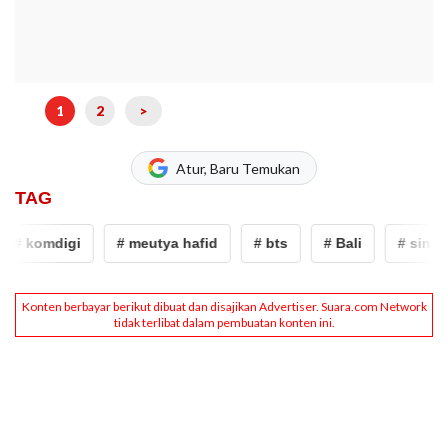
1
2
>
Atur, Baru Temukan
TAG
# komdigi
# meutya hafid
# bts
# Bali
# sinyal