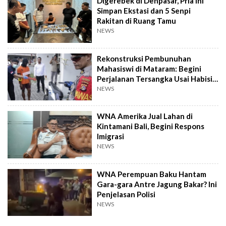
Digerebek di Denpasar, Pria Ini
Simpan Ekstasi dan 5 Senpi
Rakitan di Ruang Tamu
NEWS
Rekonstruksi Pembunuhan
Mahasiswi di Mataram: Begini
Perjalanan Tersangka Usai Habisi
Korban
NEWS
WNA Amerika Jual Lahan di
Kintamani Bali, Begini Respons
Imigrasi
NEWS
WNA Perempuan Baku Hantam
Gara-gara Antre Jagung Bakar? Ini
Penjelasan Polisi
NEWS