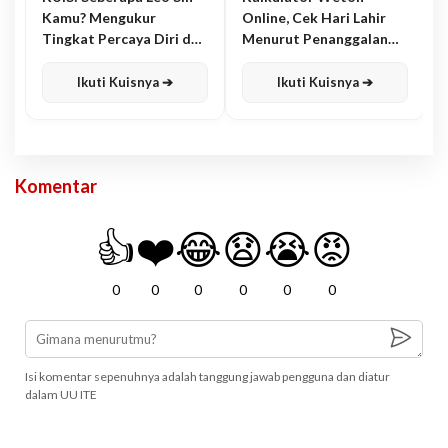
Kamu? Mengukur
Online, Cek Hari Lahir
Tingkat Percaya Diri dan
Menurut Penanggalan
Karisma
Jawa
Ikuti Kuisnya ➔
Ikuti Kuisnya ➔
Komentar
👍
❤️
😂
😧
😭
😡
0
0
0
0
0
0
Isi komentar sepenuhnya adalah tanggung jawab pengguna dan diatur
dalam UU ITE