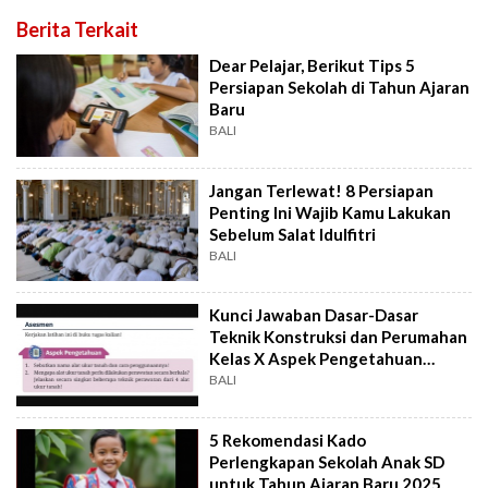
Berita Terkait
Dear Pelajar, Berikut Tips 5
Persiapan Sekolah di Tahun Ajaran
Baru
BALI
Jangan Terlewat! 8 Persiapan
Penting Ini Wajib Kamu Lakukan
Sebelum Salat Idulfitri
BALI
Kunci Jawaban Dasar-Dasar
Teknik Konstruksi dan Perumahan
Kelas X Aspek Pengetahuan
Halaman 106
BALI
5 Rekomendasi Kado
Perlengkapan Sekolah Anak SD
untuk Tahun Ajaran Baru 2025