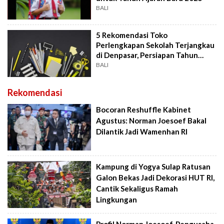
BALI
5 Rekomendasi Toko
Perlengkapan Sekolah Terjangkau
di Denpasar, Persiapan Tahun
Ajaran Baru
BALI
Rekomendasi
Bocoran Reshuffle Kabinet
Agustus: Norman Joesoef Bakal
Dilantik Jadi Wamenhan RI
Kampung di Yogya Sulap Ratusan
Galon Bekas Jadi Dekorasi HUT RI,
Cantik Sekaligus Ramah
Lingkungan