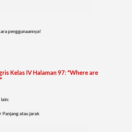
 cara penggunaannya!
ris Kelas IV Halaman 97: "Where are
"
lain:
r Panjang atau jarak