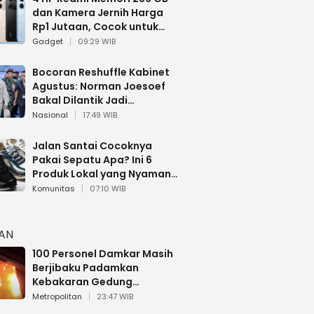
dan Kamera Jernih Harga
Rp1 Jutaan, Cocok untuk
Multitasking
Gadget
09:29 WIB
Bocoran Reshuffle Kabinet
Agustus: Norman Joesoef
Bakal Dilantik Jadi
Wamenhan RI
Nasional
17:49 WIB
Jalan Santai Cocoknya
Pakai Sepatu Apa? Ini 6
Produk Lokal yang Nyaman
Buat 17 Agustusan
Komunitas
07:10 WIB
HAN
100 Personel Damkar Masih
Berjibaku Padamkan
Kebakaran Gedung
Bapenda DKI
Metropolitan
23:47 WIB