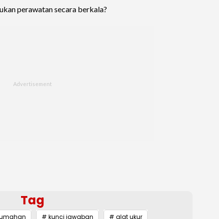
akukan perawatan secara berkala?
Tag
erumahan
# kunci jawaban
# alat ukur