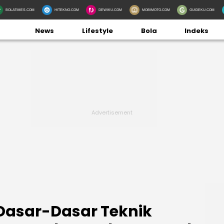
BOLATIMES.COM
HITEKNO.COM
DEWIKU.COM
MOBIMOTO.COM
GUIDEKU.COM
News
Lifestyle
Bola
Indeks
Dasar-Dasar Teknik