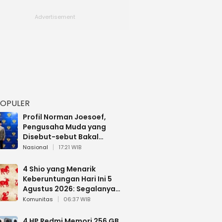
POPULER
Profil Norman Joesoef,
Pengusaha Muda yang
Disebut-sebut Bakal
Dilantik Jadi Wamenhan RI
Nasional
17:21 WIB
4 Shio yang Menarik
Keberuntungan Hari Ini 5
Agustus 2026: Segalanya
Berjalan Lancar
Komunitas
06:37 WIB
4 HP Redmi Memori 256 GB