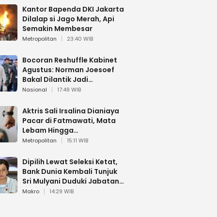
Kantor Bapenda DKI Jakarta
Dilalap si Jago Merah, Api
Semakin Membesar
Metropolitan
23:40 WIB
Bocoran Reshuffle Kabinet
Agustus: Norman Joesoef
Bakal Dilantik Jadi
Wamenhan RI
Nasional
17:49 WIB
Aktris Sali Irsalina Dianiaya
Pacar di Fatmawati, Mata
Lebam Hingga
Diselamatkan Polantas
Metropolitan
15:11 WIB
Dipilih Lewat Seleksi Ketat,
Bank Dunia Kembali Tunjuk
Sri Mulyani Duduki Jabatan
Strategis
Makro
14:29 WIB