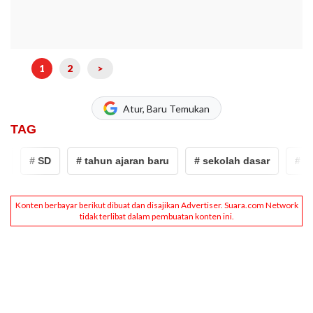
1
2
>
Atur, Baru Temukan
TAG
# SD
# tahun ajaran baru
# sekolah dasar
# perl