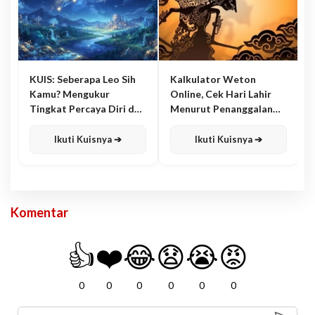
KUIS: Seberapa Leo Sih
Kalkulator Weton
Kamu? Mengukur
Online, Cek Hari Lahir
Tingkat Percaya Diri dan
Menurut Penanggalan
Karisma
Jawa
Ikuti Kuisnya ➔
Ikuti Kuisnya ➔
Komentar
👍
❤️
😂
😧
😭
😡
0
0
0
0
0
0