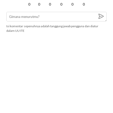
0
0
0
0
0
0
Isi komentar sepenuhnya adalah tanggung jawab pengguna dan diatur
dalam UU ITE