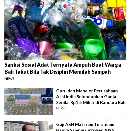
Sanksi Sosial Adat Ternyata Ampuh Buat Warga
Bali Takut Bila Tak Disiplin Memilah Sampah
NEWS
Guru dan Manajer Perusahaan
Asal India Selundupkan Ganja
Senilai Rp1,5 Miliar di Bandara Bali
NEWS
Gaji ASN Mataram Terancam
Hanya Sampai Oktober 2026,