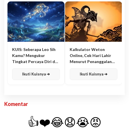
KUIS: Seberapa Leo Sih
Kalkulator Weton
Kamu? Mengukur
Online, Cek Hari Lahir
Tingkat Percaya Diri dan
Menurut Penanggalan
Karisma
Jawa
Ikuti Kuisnya ➔
Ikuti Kuisnya ➔
Komentar
👍
❤️
😂
😧
😭
😡