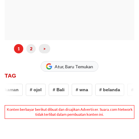
1
2
>
Atur, Baru Temukan
TAG
ikaman
# ojol
# Bali
# wna
# belanda
# pe