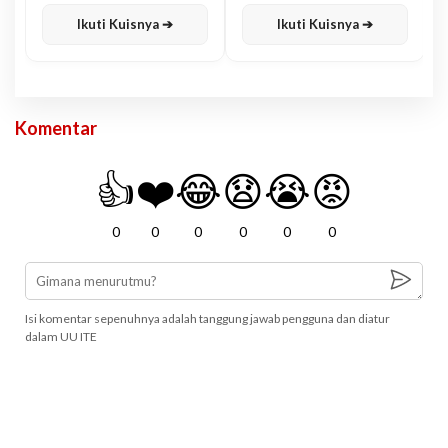
Karisma
Jawa
Ikuti Kuisnya ➔
Ikuti Kuisnya ➔
Komentar
👍
❤️
😂
😧
😭
😡
0
0
0
0
0
0
Isi komentar sepenuhnya adalah tanggung jawab pengguna dan diatur
dalam UU ITE