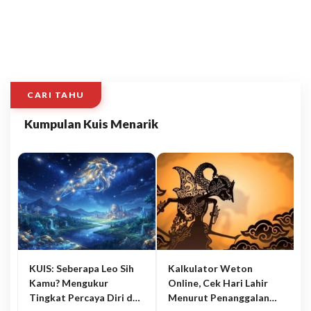
CARI TAHU
Kumpulan Kuis Menarik
KUIS: Seberapa Leo Sih
Kalkulator Weton
Kamu? Mengukur
Online, Cek Hari Lahir
Tingkat Percaya Diri dan
Menurut Penanggalan