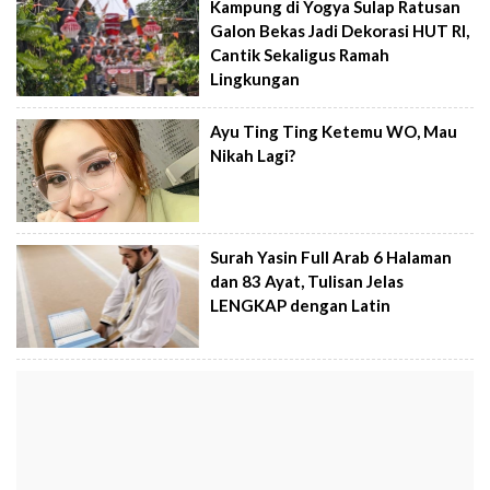
Kampung di Yogya Sulap Ratusan
Galon Bekas Jadi Dekorasi HUT RI,
Cantik Sekaligus Ramah
Lingkungan
Ayu Ting Ting Ketemu WO, Mau
Nikah Lagi?
Surah Yasin Full Arab 6 Halaman
dan 83 Ayat, Tulisan Jelas
LENGKAP dengan Latin