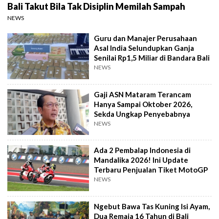
Bali Takut Bila Tak Disiplin Memilah Sampah
NEWS
Guru dan Manajer Perusahaan
Asal India Selundupkan Ganja
Senilai Rp1,5 Miliar di Bandara Bali
NEWS
Gaji ASN Mataram Terancam
Hanya Sampai Oktober 2026,
Sekda Ungkap Penyebabnya
NEWS
Ada 2 Pembalap Indonesia di
Mandalika 2026! Ini Update
Terbaru Penjualan Tiket MotoGP
NEWS
Ngebut Bawa Tas Kuning Isi Ayam,
Dua Remaja 16 Tahun di Bali