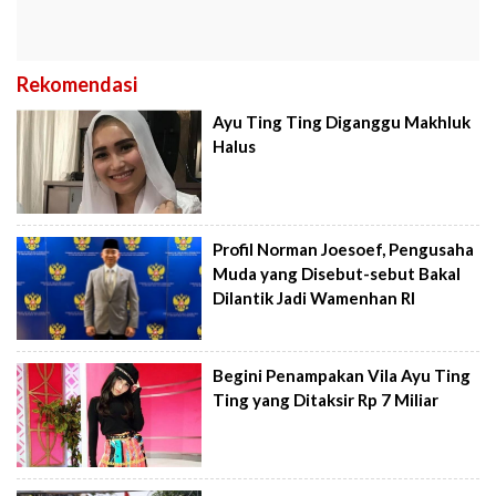
Rekomendasi
Ayu Ting Ting Diganggu Makhluk
Halus
Profil Norman Joesoef, Pengusaha
Muda yang Disebut-sebut Bakal
Dilantik Jadi Wamenhan RI
Begini Penampakan Vila Ayu Ting
Ting yang Ditaksir Rp 7 Miliar