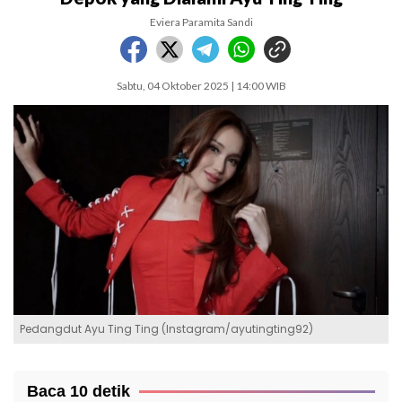
Eviera Paramita Sandi
Sabtu, 04 Oktober 2025 | 14:00 WIB
Pedangdut Ayu Ting Ting (Instagram/ayutingting92)
Baca 10 detik