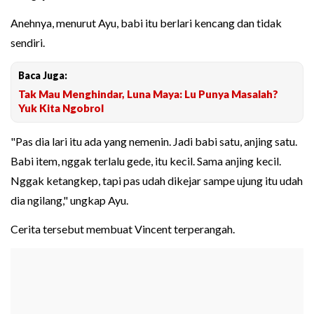
Anehnya, menurut Ayu, babi itu berlari kencang dan tidak
sendiri.
Baca Juga:
Tak Mau Menghindar, Luna Maya: Lu Punya Masalah?
Yuk Kita Ngobrol
"Pas dia lari itu ada yang nemenin. Jadi babi satu, anjing satu.
Babi item, nggak terlalu gede, itu kecil. Sama anjing kecil.
Nggak ketangkep, tapi pas udah dikejar sampe ujung itu udah
dia ngilang," ungkap Ayu.
Cerita tersebut membuat Vincent terperangah.