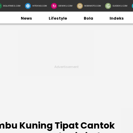
BOLATIMES.COM
HITEKNO.COM
DEWIKU.COM
MOBIMOTO.COM
GUIDEKU.COM
News
Lifestyle
Bola
Indeks
umbu Kuning Tipat Cantok