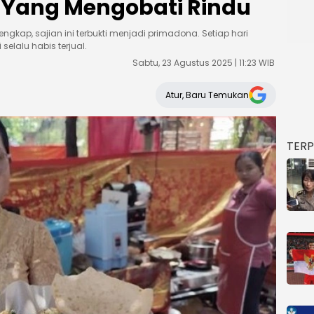
 Yang Mengobati Rindu
ngkap, sajian ini terbukti menjadi primadona. Setiap hari
selalu habis terjual.
Sabtu, 23 Agustus 2025 | 11:23 WIB
Atur, Baru Temukan
TER