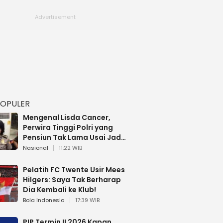
POPULER
Mengenal Lisda Cancer,
Perwira Tinggi Polri yang
Pensiun Tak Lama Usai Jadi
Brigjen
Nasional
11:22 WIB
Pelatih FC Twente Usir Mees
Hilgers: Saya Tak Berharap
Dia Kembali ke Klub!
Bola Indonesia
17:39 WIB
PIP Termin II 2026 Kapan