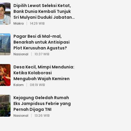
Dipilih Lewat Seleksi Ketat,
Bank Dunia Kembali Tunjuk
Sri Mulyani Duduki Jabatan
Strategis
Makro
14:29 WIB
Pagar Besi di Mal-mal,
Benarkah untuk Antisipasi
Plot Kerusuhan Agustus?
Nasional
10:37 WIB
Desa Kecil, Mimpi Mendunia:
Ketika Kolaborasi
Mengubah Wajah Kemiren
Kolom
08:19 WIB
Kejagung Geledah Rumah
Eks Jampidsus Febrie yang
Pernah Dijaga TNI
Nasional
13:26 WIB