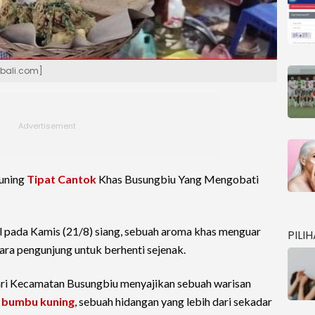
abali.com]
uning
Tipat Cantok
Khas Busungbiu Yang Mengobati
l pada Kamis (21/8) siang, sebuah aroma khas menguar
PILI
para pengunjung untuk berhenti sejenak.
ari Kecamatan Busungbiu menyajikan sebuah warisan
k bumbu kuning
, sebuah hidangan yang lebih dari sekadar