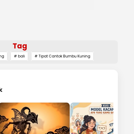
Tag
eng
# bali
# Tipat Cantok Bumbu Kuning
k