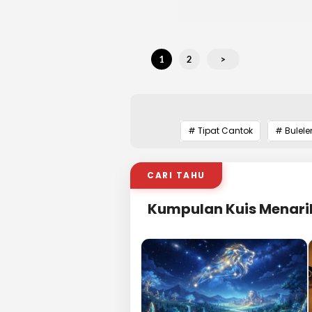
1
2
>
# Tipat Cantok
# Bulel
CARI TAHU
Kumpulan Kuis Menari