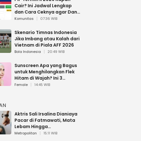
Cair? Ini Jadwal Lengkap
dan Cara Ceknya agar Dana
Tidak Hangus!
Komunitas
07:36 WIB
Skenario Timnas Indonesia
Jika Imbang atau Kalah dari
Vietnam di Piala AFF 2026
Bola Indonesia
20:49 WIB
Sunscreen Apa yang Bagus
untuk Menghilangkan Flek
Hitam di Wajah? Ini 3
Rekomendasi sesuai Review
Female
14:45 WIB
HAN
Aktris Sali Irsalina Dianiaya
Pacar di Fatmawati, Mata
Lebam Hingga
Diselamatkan Polantas
Metropolitan
15:11 WIB