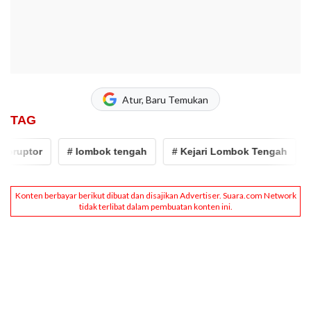
Atur, Baru Temukan
TAG
oruptor
# lombok tengah
# Kejari Lombok Tengah
#