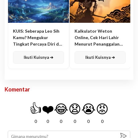
KUIS: Seberapa Leo Sih
Kalkulator Weton
Kamu? Mengukur
Online, Cek Hari Lahir
Tingkat Percaya Diri dan
Menurut Penanggalan
Karisma
Jawa
Ikuti Kuisnya ➔
Ikuti Kuisnya ➔
Komentar
👍
❤️
😂
😧
😭
😡
0
0
0
0
0
0