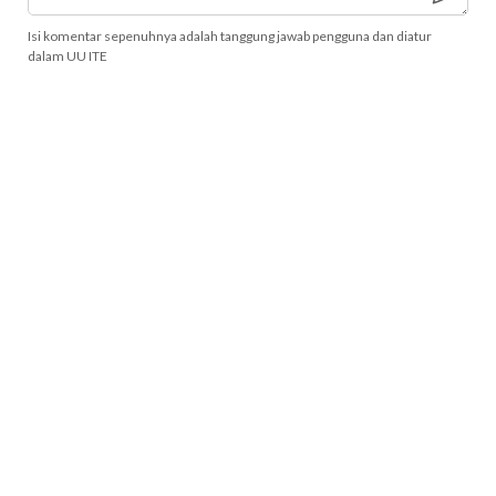
Isi komentar sepenuhnya adalah tanggung jawab pengguna dan diatur
dalam UU ITE