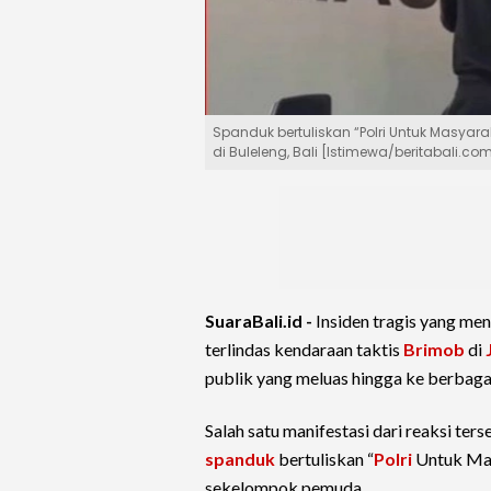
Spanduk bertuliskan “Polri Untuk Masya
di Buleleng, Bali [Istimewa/beritabali.co
SuaraBali.id -
Insiden tragis yang m
terlindas kendaraan taktis
Brimob
di
publik yang meluas hingga ke berbaga
Salah satu manifestasi dari reaksi ter
spanduk
bertuliskan “
Polri
Untuk Mas
sekelompok pemuda.