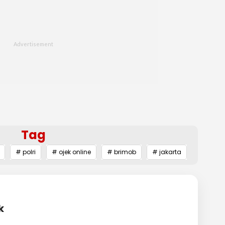
Tag
# polri
# ojek online
# brimob
# jakarta
k