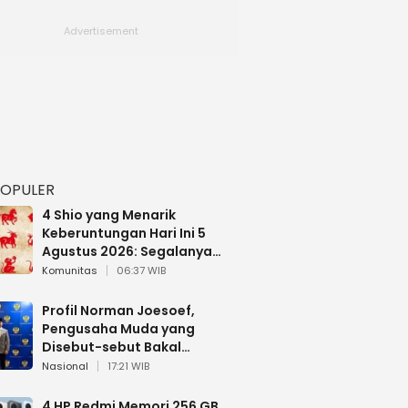
POPULER
4 Shio yang Menarik
Keberuntungan Hari Ini 5
Agustus 2026: Segalanya
Berjalan Lancar
Komunitas
06:37 WIB
Profil Norman Joesoef,
Pengusaha Muda yang
Disebut-sebut Bakal
Dilantik Jadi Wamenhan RI
Nasional
17:21 WIB
4 HP Redmi Memori 256 GB