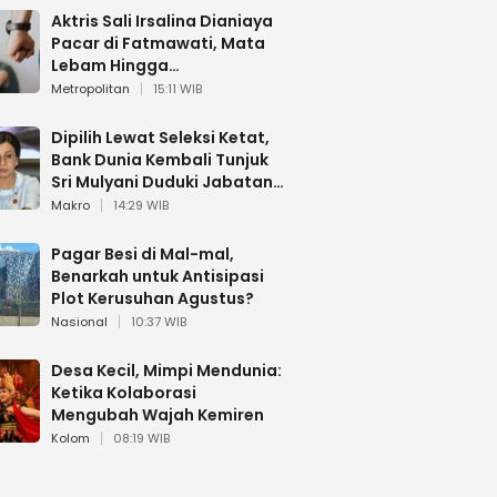
Aktris Sali Irsalina Dianiaya
Pacar di Fatmawati, Mata
Lebam Hingga
Diselamatkan Polantas
Metropolitan
15:11 WIB
Dipilih Lewat Seleksi Ketat,
Bank Dunia Kembali Tunjuk
Sri Mulyani Duduki Jabatan
Strategis
Makro
14:29 WIB
Pagar Besi di Mal-mal,
Benarkah untuk Antisipasi
Plot Kerusuhan Agustus?
Nasional
10:37 WIB
Desa Kecil, Mimpi Mendunia:
Ketika Kolaborasi
Mengubah Wajah Kemiren
Kolom
08:19 WIB