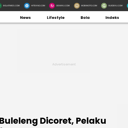
BOLATIMES.COM
HITEKNO.COM
DEWIKU.COM
MOBIMOTO.COM
GUIDEKU.COM
News
Lifestyle
Bola
Indeks
 Buleleng Dicoret, Pelaku