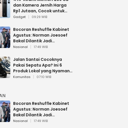
dan Kamera Jernih Harga
Rp1 Jutaan, Cocok untuk
Multitasking
Gadget
09:29 WIB
Bocoran Reshuffle Kabinet
Agustus: Norman Joesoef
Bakal Dilantik Jadi
Wamenhan RI
Nasional
17:49 WIB
Jalan Santai Cocoknya
Pakai Sepatu Apa? Ini 6
Produk Lokal yang Nyaman
Buat 17 Agustusan
Komunitas
07:10 WIB
HAN
Bocoran Reshuffle Kabinet
Agustus: Norman Joesoef
Bakal Dilantik Jadi
Wamenhan RI
Nasional
17:49 WIB