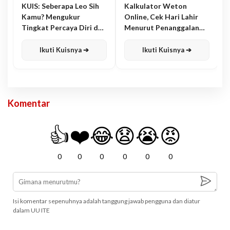
KUIS: Seberapa Leo Sih
Kalkulator Weton
Kamu? Mengukur
Online, Cek Hari Lahir
Tingkat Percaya Diri dan
Menurut Penanggalan
Karisma
Jawa
Ikuti Kuisnya ➔
Ikuti Kuisnya ➔
Komentar
👍
❤️
😂
😧
😭
😡
0
0
0
0
0
0
Isi komentar sepenuhnya adalah tanggung jawab pengguna dan diatur
dalam UU ITE