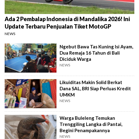
Ada 2 Pembalap Indonesia di Mandalika 2026! Ini
Update Terbaru Penjualan Tiket MotoGP
NEWS
Ngebut Bawa Tas Kuning Isi Ayam,
Dua Remaja 16 Tahun di Bali
Diciduk Warga
NEWS
Likuiditas Makin Solid Berkat
Dana SAL, BRI Siap Perluas Kredit
UMKM
NEWS
Warga Buleleng Temukan
Trenggiling Langka di Pantai,
Begini Penampakannya
NEWS