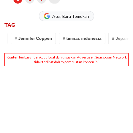
Atur, Baru Temukan
TAG
# Jennifer Coppen
# timnas indonesia
# Jepang