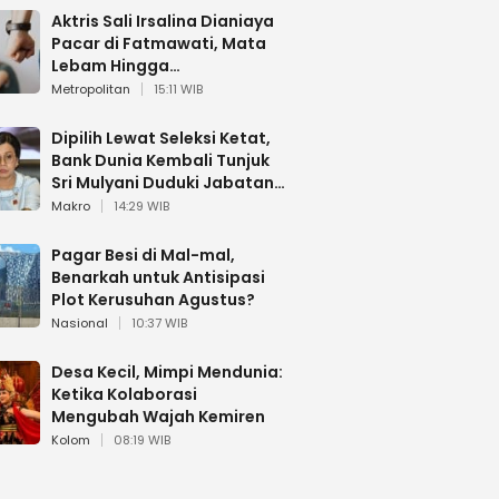
Aktris Sali Irsalina Dianiaya
Pacar di Fatmawati, Mata
Lebam Hingga
Diselamatkan Polantas
Metropolitan
15:11 WIB
Dipilih Lewat Seleksi Ketat,
Bank Dunia Kembali Tunjuk
Sri Mulyani Duduki Jabatan
Strategis
Makro
14:29 WIB
Pagar Besi di Mal-mal,
Benarkah untuk Antisipasi
Plot Kerusuhan Agustus?
Nasional
10:37 WIB
Desa Kecil, Mimpi Mendunia:
Ketika Kolaborasi
Mengubah Wajah Kemiren
Kolom
08:19 WIB