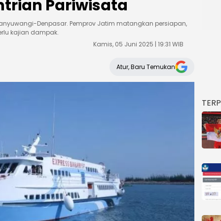
rian Pariwisata
anyuwangi-Denpasar. Pemprov Jatim matangkan persiapan,
erlu kajian dampak.
Kamis, 05 Juni 2025 | 19:31 WIB
Atur, Baru Temukan
TER