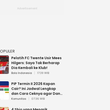
POPULER
Pelatih FC Twente Usir Mees
Hilgers: Saya Tak Berharap
Dia Kembali ke Klub!
Bola Indonesia
17:39 WIB
PIP Termin II 2026 Kapan
Cair? Ini Jadwal Lengkap
dan Cara Ceknya agar Dana
Tidak Hangus!
Komunitas
07:36 WIB
4 Shio yang Menarik