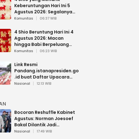
Keberuntungan Hari Ini 5
Agustus 2026: Segalanya
Berjalan Lancar
Komunitas
06:37 WIB
4 Shio Beruntung Hari Ini 4
Agustus 2026: Macan
hingga Babi Berpeluang
Dapat Kabar Baik
Komunitas
06:23 WIB
Link Resmi
Pandang.istanapresiden.go
.id buat Daftar Upacara
Bendera HUT RI di Istana
Nasional
12:13 WIB
Negara
HAN
Bocoran Reshuffle Kabinet
Agustus: Norman Joesoef
Bakal Dilantik Jadi
Wamenhan RI
Nasional
17:49 WIB