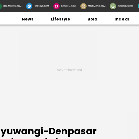
BOLATIMES.COM
HITEKNO.COM
DEWIKU.COM
MOBIMOTO.COM
GUIDEKU.COM
News
Lifestyle
Bola
Indeks
nyuwangi-Denpasar