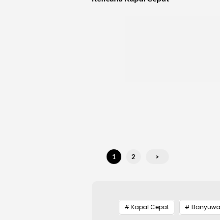
1
2
>
# Kapal Cepat
# Banyuwa