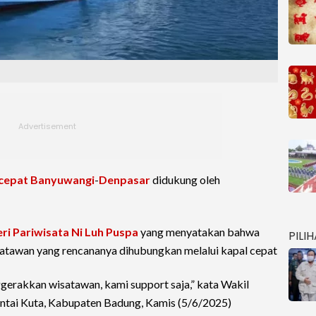
 cepat
Banyuwangi
-
Denpasar
didukung oleh
ri Pariwisata
Ni Luh Puspa
yang menyatakan bahwa
PILI
atawan yang rencananya dihubungkan melalui kapal cepat
gerakkan wisatawan, kami support saja,” kata Wakil
antai Kuta, Kabupaten Badung, Kamis (5/6/2025)