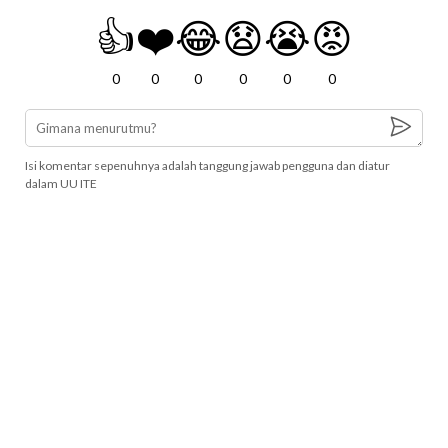
👍
❤️
😂
😧
😭
😡
0
0
0
0
0
0
Isi komentar sepenuhnya adalah tanggung jawab pengguna dan diatur
dalam UU ITE