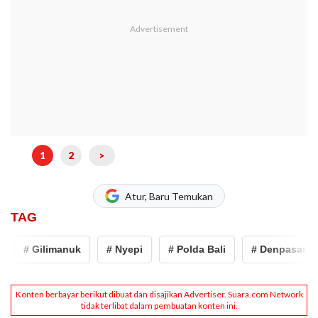
1
2
>
Atur, Baru Temukan
TAG
# Gilimanuk
# Nyepi
# Polda Bali
# Denpasar