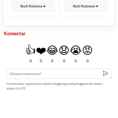
Karisma
Jawa
Ikuti Kuisnya ➔
Ikuti Kuisnya ➔
Komentar
👍
❤️
😂
😧
😭
😡
0
0
0
0
0
0
Isi komentar sepenuhnya adalah tanggung jawab pengguna dan diatur
dalam UU ITE