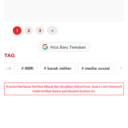
1
2
3
>
Atur, Baru Temukan
TAG
ok
# AWK
# barak militer
# media sosial
# SMKN