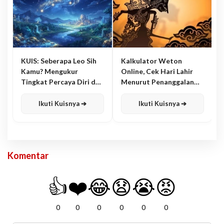
KUIS: Seberapa Leo Sih
Kalkulator Weton
Kamu? Mengukur
Online, Cek Hari Lahir
Tingkat Percaya Diri dan
Menurut Penanggalan
Karisma
Jawa
Ikuti Kuisnya ➔
Ikuti Kuisnya ➔
Komentar
👍
❤️
😂
😧
😭
😡
0
0
0
0
0
0