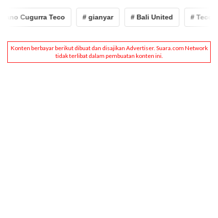
fano Cugurra Teco
# gianyar
# Bali United
# Teco