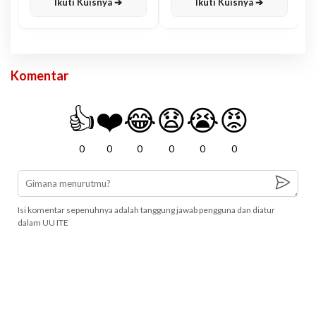
Ikuti Kuisnya ➔
Ikuti Kuisnya ➔
Komentar
👍
❤️
😂
😧
😭
😡
0
0
0
0
0
0
Isi komentar sepenuhnya adalah tanggung jawab pengguna dan diatur
dalam UU ITE