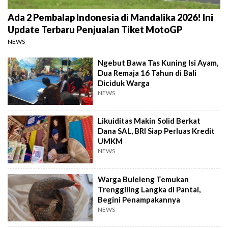
Ada 2 Pembalap Indonesia di Mandalika 2026! Ini
Update Terbaru Penjualan Tiket MotoGP
NEWS
Ngebut Bawa Tas Kuning Isi Ayam,
Dua Remaja 16 Tahun di Bali
Diciduk Warga
NEWS
Likuiditas Makin Solid Berkat
Dana SAL, BRI Siap Perluas Kredit
UMKM
NEWS
Warga Buleleng Temukan
Trenggiling Langka di Pantai,
Begini Penampakannya
NEWS