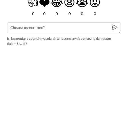
👍
❤️
😂
😧
😭
😡
0
0
0
0
0
0
Isi komentar sepenuhnya adalah tanggung jawab pengguna dan diatur
dalam UU ITE