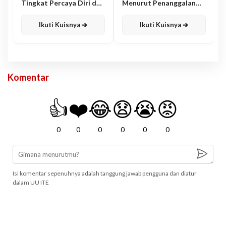
Tingkat Percaya Diri dan
Menurut Penanggalan
Karisma
Jawa
Ikuti Kuisnya ➔
Ikuti Kuisnya ➔
Komentar
👍
❤️
😂
😧
😭
😡
0
0
0
0
0
0
Isi komentar sepenuhnya adalah tanggung jawab pengguna dan diatur
dalam UU ITE