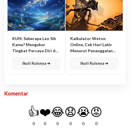
KUIS: Seberapa Leo Sih
Kalkulator Weton
Kamu? Mengukur
Online, Cek Hari Lahir
Tingkat Percaya Diri dan
Menurut Penanggalan
Karisma
Jawa
Ikuti Kuisnya ➔
Ikuti Kuisnya ➔
Komentar
👍
❤️
😂
😧
😭
😡
0
0
0
0
0
0