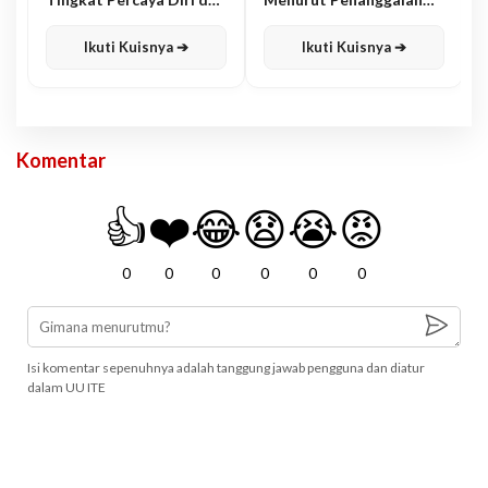
Karisma
Jawa
Ikuti Kuisnya ➔
Ikuti Kuisnya ➔
Komentar
👍
❤️
😂
😧
😭
😡
0
0
0
0
0
0
Isi komentar sepenuhnya adalah tanggung jawab pengguna dan diatur
dalam UU ITE