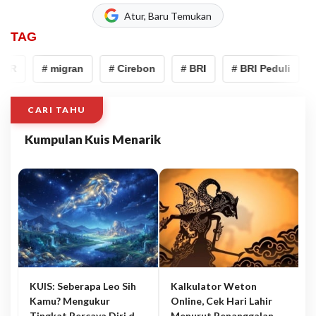
Atur, Baru Temukan
TAG
SR
# migran
# Cirebon
# BRI
# BRI Peduli
#
CARI TAHU
Kumpulan Kuis Menarik
KUIS: Seberapa Leo Sih
Kalkulator Weton
Kamu? Mengukur
Online, Cek Hari Lahir
Tingkat Percaya Diri dan
Menurut Penanggalan