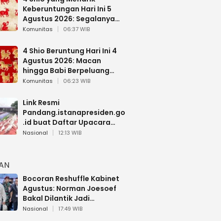
Keberuntungan Hari Ini 5
Agustus 2026: Segalanya
Berjalan Lancar
Komunitas
06:37 WIB
4 Shio Beruntung Hari Ini 4
Agustus 2026: Macan
hingga Babi Berpeluang
Dapat Kabar Baik
Komunitas
06:23 WIB
Link Resmi
Pandang.istanapresiden.go
.id buat Daftar Upacara
Bendera HUT RI di Istana
Nasional
12:13 WIB
Negara
HAN
Bocoran Reshuffle Kabinet
Agustus: Norman Joesoef
Bakal Dilantik Jadi
Wamenhan RI
Nasional
17:49 WIB