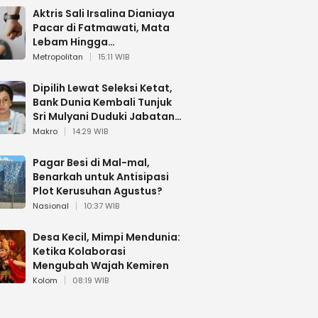
Aktris Sali Irsalina Dianiaya
Pacar di Fatmawati, Mata
Lebam Hingga
Diselamatkan Polantas
Metropolitan
15:11 WIB
Dipilih Lewat Seleksi Ketat,
Bank Dunia Kembali Tunjuk
Sri Mulyani Duduki Jabatan
Strategis
Makro
14:29 WIB
Pagar Besi di Mal-mal,
Benarkah untuk Antisipasi
Plot Kerusuhan Agustus?
Nasional
10:37 WIB
Desa Kecil, Mimpi Mendunia:
Ketika Kolaborasi
Mengubah Wajah Kemiren
Kolom
08:19 WIB