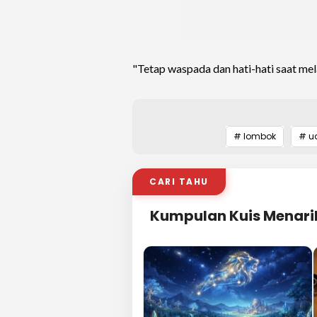
"Tetap waspada dan hati-hati saat mela
# lombok
# u
CARI TAHU
Kumpulan Kuis Menari