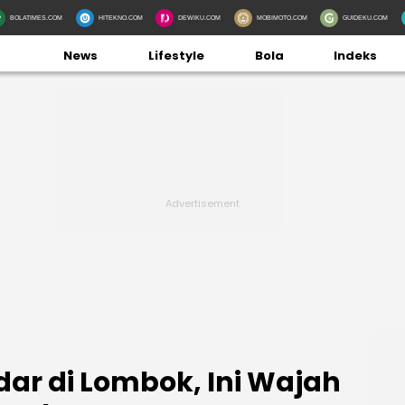
BOLATIMES.COM
HITEKNO.COM
DEWIKU.COM
MOBIMOTO.COM
GUIDEKU.COM
News
Lifestyle
Bola
Indeks
dar di Lombok, Ini Wajah