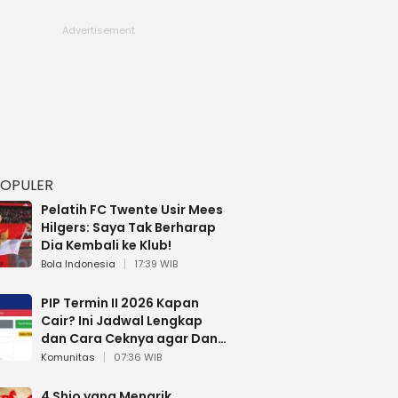
POPULER
Pelatih FC Twente Usir Mees
Hilgers: Saya Tak Berharap
Dia Kembali ke Klub!
Bola Indonesia
17:39 WIB
PIP Termin II 2026 Kapan
Cair? Ini Jadwal Lengkap
dan Cara Ceknya agar Dana
Tidak Hangus!
Komunitas
07:36 WIB
4 Shio yang Menarik