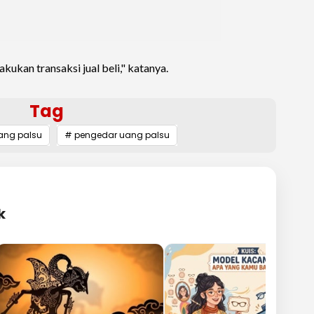
kukan transaksi jual beli," katanya.
Tag
ang palsu
# pengedar uang palsu
k