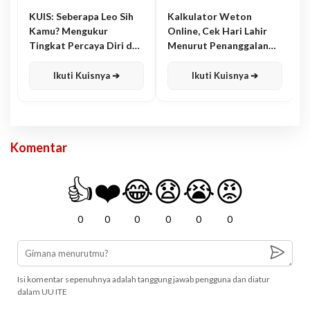
KUIS: Seberapa Leo Sih
Kalkulator Weton
Kamu? Mengukur
Online, Cek Hari Lahir
Tingkat Percaya Diri dan
Menurut Penanggalan
Karisma
Jawa
Ikuti Kuisnya ➔
Ikuti Kuisnya ➔
Komentar
👍
❤️
😂
😧
😭
😡
0
0
0
0
0
0
Isi komentar sepenuhnya adalah tanggung jawab pengguna dan diatur
dalam UU ITE