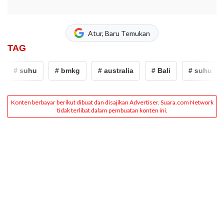
Atur, Baru Temukan
TAG
# suhu
# bmkg
# australia
# Bali
# suhu