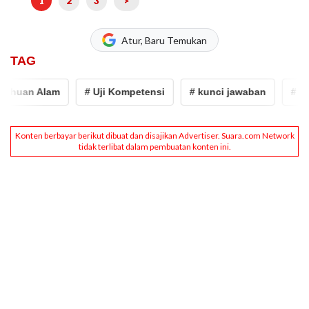
1
2
3
>
Atur, Baru Temukan
TAG
huan Alam
# Uji Kompetensi
# kunci jawaban
# Kunc