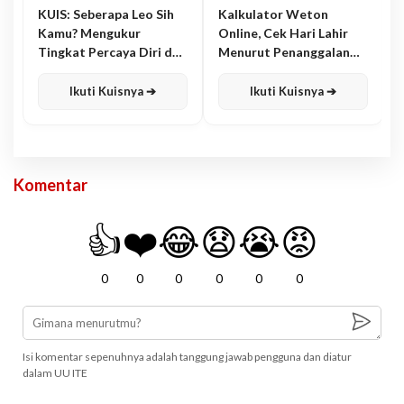
KUIS: Seberapa Leo Sih
Kalkulator Weton
Kamu? Mengukur
Online, Cek Hari Lahir
Tingkat Percaya Diri dan
Menurut Penanggalan
Karisma
Jawa
Ikuti Kuisnya ➔
Ikuti Kuisnya ➔
Komentar
👍
❤️
😂
😧
😭
😡
0
0
0
0
0
0
Isi komentar sepenuhnya adalah tanggung jawab pengguna dan diatur
dalam UU ITE