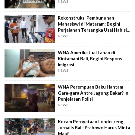
NEWS
Rekonstruksi Pembunuhan
Mahasiswi di Mataram: Begini
Perjalanan Tersangka Usai Habisi
Korban
NEWS
WNA Amerika Jual Lahan di
Kintamani Bali, Begini Respons
Imigrasi
NEWS
WNA Perempuan Baku Hantam
Gara-gara Antre Jagung Bakar? Ini
Penjelasan Polisi
NEWS
Kecam Pernyataan Londo Ireng,
Jurnalis Bali: Prabowo Harus Minta
Maaf