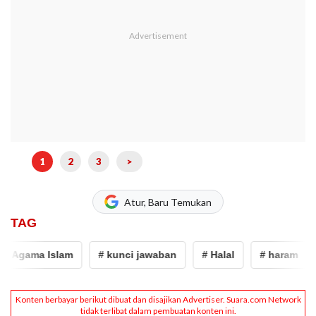
1
2
3
>
Atur, Baru Temukan
TAG
 Agama Islam
# kunci jawaban
# Halal
# haram