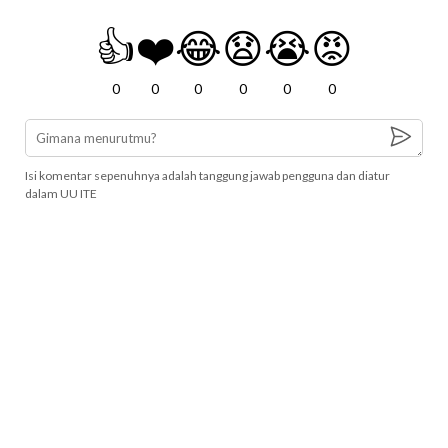
👍
❤️
😂
😧
😭
😡
0
0
0
0
0
0
Isi komentar sepenuhnya adalah tanggung jawab pengguna dan diatur
dalam UU ITE