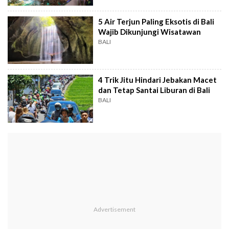
5 Air Terjun Paling Eksotis di Bali
Wajib Dikunjungi Wisatawan
BALI
4 Trik Jitu Hindari Jebakan Macet
dan Tetap Santai Liburan di Bali
BALI