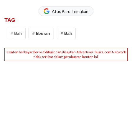
Atur, Baru Temukan
TAG
# Bali
# liburan
# Bali