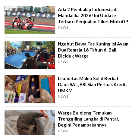
Ada 2 Pembalap Indonesia di
Mandalika 2026! Ini Update
Terbaru Penjualan Tiket MotoGP
NEWS
Ngebut Bawa Tas Kuning Isi Ayam,
Dua Remaja 16 Tahun di Bali
Diciduk Warga
NEWS
Likuiditas Makin Solid Berkat
Dana SAL, BRI Siap Perluas Kredit
UMKM
NEWS
Warga Buleleng Temukan
Trenggiling Langka di Pantai,
Begini Penampakannya
NEWS