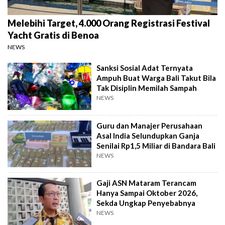
Melebihi Target, 4.000 Orang Registrasi Festival
Yacht Gratis di Benoa
NEWS
Sanksi Sosial Adat Ternyata
Ampuh Buat Warga Bali Takut Bila
Tak Disiplin Memilah Sampah
NEWS
Guru dan Manajer Perusahaan
Asal India Selundupkan Ganja
Senilai Rp1,5 Miliar di Bandara Bali
NEWS
Gaji ASN Mataram Terancam
Hanya Sampai Oktober 2026,
Sekda Ungkap Penyebabnya
NEWS