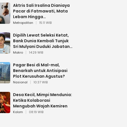
Aktris Sali Irsalina Dianiaya
Pacar di Fatmawati, Mata
Lebam Hingga
Diselamatkan Polantas
Metropolitan
15:11 WIB
Dipilih Lewat Seleksi Ketat,
Bank Dunia Kembali Tunjuk
Sri Mulyani Duduki Jabatan
Strategis
Makro
14:29 WIB
Pagar Besi di Mal-mal,
Benarkah untuk Antisipasi
Plot Kerusuhan Agustus?
Nasional
10:37 WIB
Desa Kecil, Mimpi Mendunia:
Ketika Kolaborasi
Mengubah Wajah Kemiren
Kolom
08:19 WIB