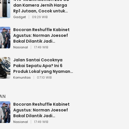
dan Kamera Jernih Harga
Rp1 Jutaan, Cocok untuk
Multitasking
Gadget
09:29 WIB
Bocoran Reshuffle Kabinet
Agustus: Norman Joesoef
Bakal Dilantik Jadi
Wamenhan RI
Nasional
17:49 WIB
Jalan Santai Cocoknya
Pakai Sepatu Apa? Ini 6
Produk Lokal yang Nyaman
Buat 17 Agustusan
Komunitas
07:10 WIB
HAN
Bocoran Reshuffle Kabinet
Agustus: Norman Joesoef
Bakal Dilantik Jadi
Wamenhan RI
Nasional
17:49 WIB