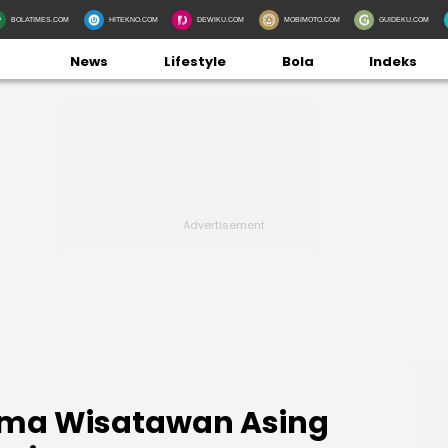
BOLATIMES.COM
HITEKNO.COM
DEWIKU.COM
MOBIMOTO.COM
GUIDEKU.COM
News
Lifestyle
Bola
Indeks
ama Wisatawan Asing