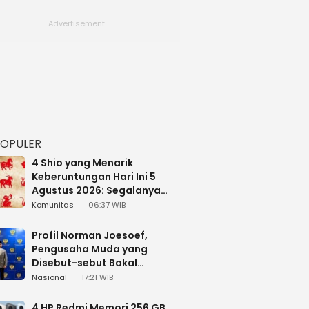
POPULER
4 Shio yang Menarik
Keberuntungan Hari Ini 5
Agustus 2026: Segalanya
Berjalan Lancar
Komunitas
06:37 WIB
Profil Norman Joesoef,
Pengusaha Muda yang
Disebut-sebut Bakal
Dilantik Jadi Wamenhan RI
Nasional
17:21 WIB
4 HP Redmi Memori 256 GB