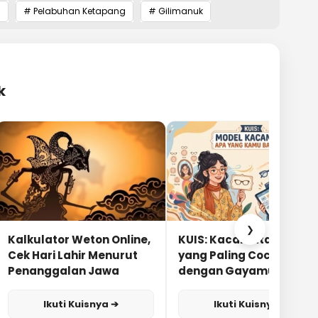
n
# Pelabuhan Ketapang
# Gilimanuk
k
❯
Kalkulator Weton Online,
KUIS: Kacamata Apa
Cek Hari Lahir Menurut
yang Paling Cocok
Penanggalan Jawa
dengan Gayamu?
Ikuti Kuisnya ➔
Ikuti Kuisnya ➔