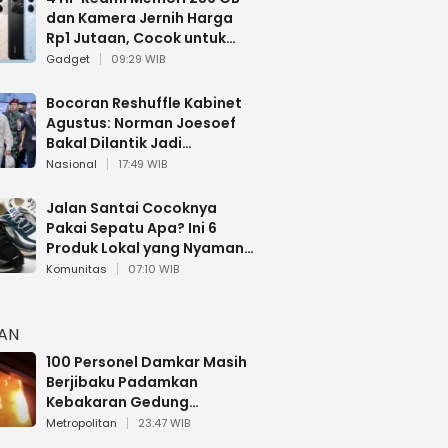
dan Kamera Jernih Harga
Rp1 Jutaan, Cocok untuk
Multitasking
Gadget
09:29 WIB
Bocoran Reshuffle Kabinet
Agustus: Norman Joesoef
Bakal Dilantik Jadi
Wamenhan RI
Nasional
17:49 WIB
Jalan Santai Cocoknya
Pakai Sepatu Apa? Ini 6
Produk Lokal yang Nyaman
Buat 17 Agustusan
Komunitas
07:10 WIB
HAN
100 Personel Damkar Masih
Berjibaku Padamkan
Kebakaran Gedung
Bapenda DKI
Metropolitan
23:47 WIB