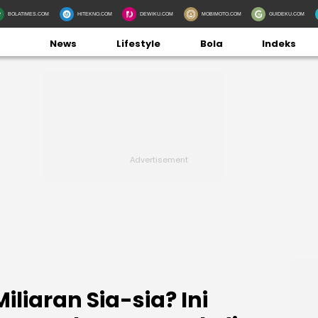
BOLATIMES.COM
HITEKNO.COM
DEWIKU.COM
MOBIMOTO.COM
GUIDEKU.COM
News
Lifestyle
Bola
Indeks
iliaran Sia-sia? Ini