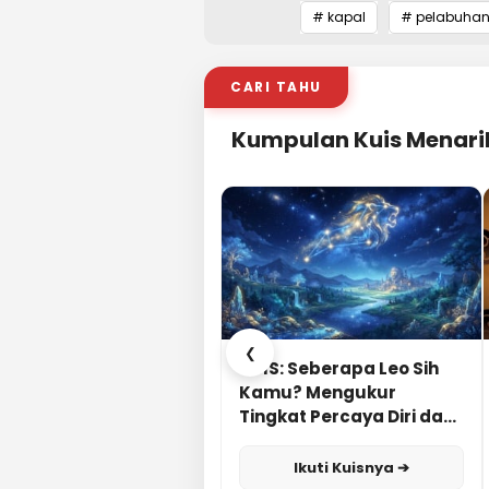
# kapal
# pelabuha
CARI TAHU
Kumpulan Kuis Menari
❮
KUIS: Seberapa Leo Sih
Kamu? Mengukur
Tingkat Percaya Diri dan
Karisma
Ikuti Kuisnya ➔