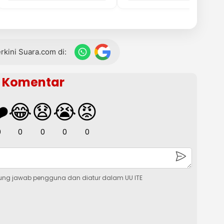
terkini Suara.com di:
Komentar
️
😂
😧
😭
😡
0
0
0
0
0
ung jawab pengguna dan diatur dalam UU ITE