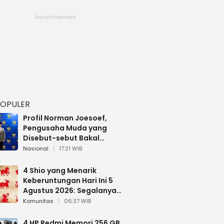
POPULER
Profil Norman Joesoef,
Pengusaha Muda yang
Disebut-sebut Bakal
Dilantik Jadi Wamenhan RI
Nasional
17:21 WIB
4 Shio yang Menarik
Keberuntungan Hari Ini 5
Agustus 2026: Segalanya
Berjalan Lancar
Komunitas
06:37 WIB
4 HP Redmi Memori 256 GB