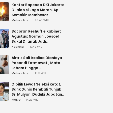
Kantor Bapenda DKI Jakarta
Dilalap si Jago Merah, Api
Semakin Membesar
Metropolitan
23:40 WIB
Bocoran Reshuffle Kabinet
Agustus: Norman Joesoef
Bakal Dilantik Jadi
Wamenhan RI
Nasional
17:49 WIB
Aktris Sali Irsalina Dianiaya
Pacar di Fatmawati, Mata
Lebam Hingga
Diselamatkan Polantas
Metropolitan
15:11 WIB
Dipilih Lewat Seleksi Ketat,
Bank Dunia Kembali Tunjuk
Sri Mulyani Duduki Jabatan
Strategis
Makro
14:29 WIB