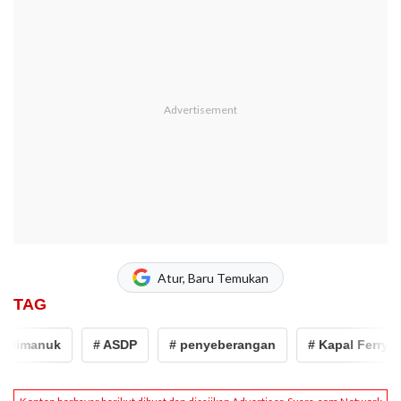
Atur, Baru Temukan
TAG
limanuk
# ASDP
# penyeberangan
# Kapal Ferry