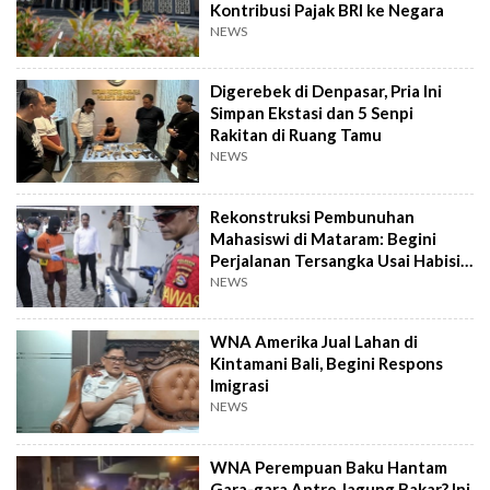
Kontribusi Pajak BRI ke Negara
NEWS
Digerebek di Denpasar, Pria Ini
Simpan Ekstasi dan 5 Senpi
Rakitan di Ruang Tamu
NEWS
Rekonstruksi Pembunuhan
Mahasiswi di Mataram: Begini
Perjalanan Tersangka Usai Habisi
Korban
NEWS
WNA Amerika Jual Lahan di
Kintamani Bali, Begini Respons
Imigrasi
NEWS
WNA Perempuan Baku Hantam
Gara-gara Antre Jagung Bakar? Ini