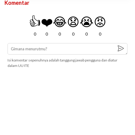
Komentar
👍
❤️
😂
😧
😭
😡
0
0
0
0
0
0
Isi komentar sepenuhnya adalah tanggung jawab pengguna dan diatur
dalam UU ITE