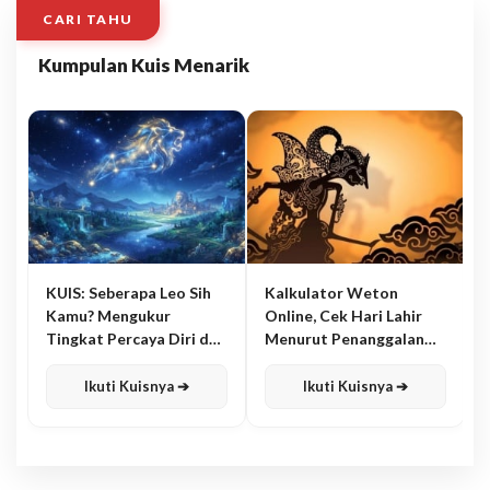
CARI TAHU
Kumpulan Kuis Menarik
KUIS: Seberapa Leo Sih
Kalkulator Weton
Kamu? Mengukur
Online, Cek Hari Lahir
Tingkat Percaya Diri dan
Menurut Penanggalan
Karisma
Jawa
Ikuti Kuisnya ➔
Ikuti Kuisnya ➔