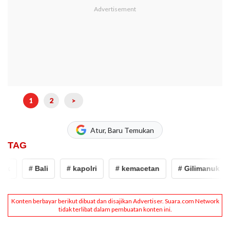
1
2
>
Atur, Baru Temukan
TAG
uk
# Bali
# kapolri
# kemacetan
# Gilimanuk