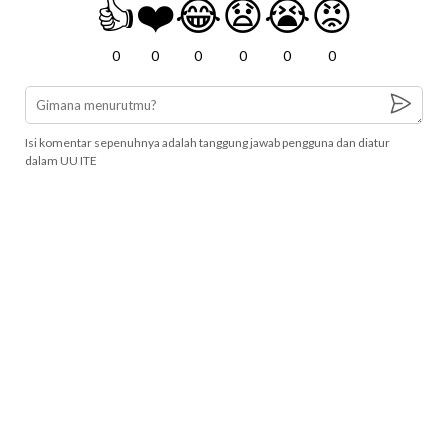
👍
❤️
😂
😧
😭
😡
0
0
0
0
0
0
Isi komentar sepenuhnya adalah tanggung jawab pengguna dan diatur
dalam UU ITE