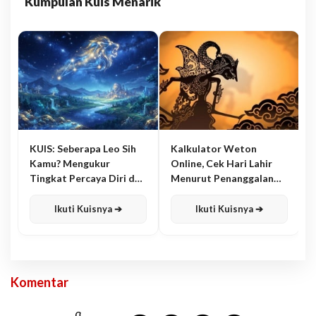
Kumpulan Kuis Menarik
KUIS: Seberapa Leo Sih
Kalkulator Weton
Kamu? Mengukur
Online, Cek Hari Lahir
Tingkat Percaya Diri dan
Menurut Penanggalan
Karisma
Jawa
Ikuti Kuisnya ➔
Ikuti Kuisnya ➔
Komentar