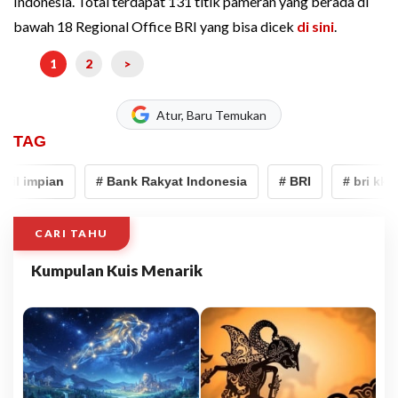
Indonesia. Total terdapat 131 titik pameran yang berada di
bawah 18 Regional Office BRI yang bisa dicek
di sini
.
1
2
>
Atur, Baru Temukan
TAG
l impian
# Bank Rakyat Indonesia
# BRI
# bri kkb e
CARI TAHU
Kumpulan Kuis Menarik