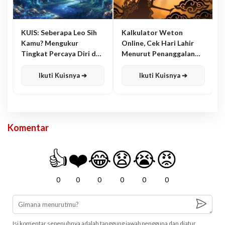
KUIS: Seberapa Leo Sih
Kalkulator Weton
Kamu? Mengukur
Online, Cek Hari Lahir
Tingkat Percaya Diri dan
Menurut Penanggalan
Karisma
Jawa
Ikuti Kuisnya ➔
Ikuti Kuisnya ➔
Komentar
👍
❤️
😂
😧
😭
😡
0
0
0
0
0
0
Isi komentar sepenuhnya adalah tanggung jawab pengguna dan diatur