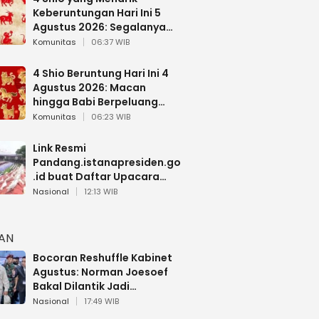
Keberuntungan Hari Ini 5
Agustus 2026: Segalanya
Berjalan Lancar
Komunitas
06:37 WIB
4 Shio Beruntung Hari Ini 4
Agustus 2026: Macan
hingga Babi Berpeluang
Dapat Kabar Baik
Komunitas
06:23 WIB
Link Resmi
Pandang.istanapresiden.go
.id buat Daftar Upacara
Bendera HUT RI di Istana
Nasional
12:13 WIB
Negara
HAN
Bocoran Reshuffle Kabinet
Agustus: Norman Joesoef
Bakal Dilantik Jadi
Wamenhan RI
Nasional
17:49 WIB