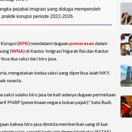
ngka pejabat imigrasi yang diduga memperoleh
 praktik korupsi periode 2022-2026.
Korupsi (
KPK
) mendalami dugaan
pemerasan
dalam
sing (
WNA
) di Kantor Imigrasi Ngurah Rai dan Kantor
ksa dua saksi dari biro jasa.
rta, mengatakan kedua saksi yang diperiksa ialah NKY,
hak swasta.
 saksi selaku biro jasa terkait adanya dugaan permintaan
arif PNBP (penerimaan negara bukan pajak)," kata Budi,
aan bahwa biro jasa diminta memberikan uang di luar
imigrasian, seperti kartu izin tinggal terbatas (KITAS),