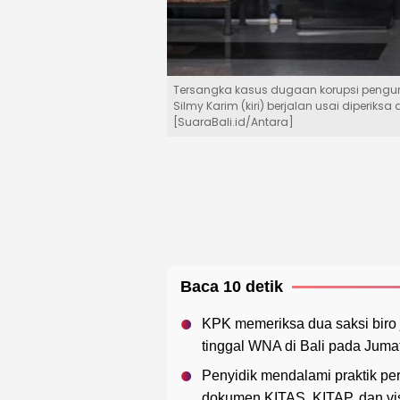
Tersangka kasus dugaan korupsi penguru
Silmy Karim (kiri) berjalan usai diperiksa
[SuaraBali.id/Antara]
Baca 10 detik
KPK memeriksa dua saksi biro 
tinggal WNA di Bali pada Jumat
Penyidik mendalami praktik per
dokumen KITAS, KITAP, dan vi