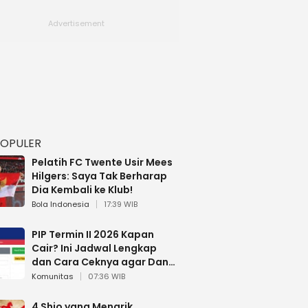
POPULER
Pelatih FC Twente Usir Mees
Hilgers: Saya Tak Berharap
Dia Kembali ke Klub!
Bola Indonesia
17:39 WIB
PIP Termin II 2026 Kapan
Cair? Ini Jadwal Lengkap
dan Cara Ceknya agar Dana
Tidak Hangus!
Komunitas
07:36 WIB
4 Shio yang Menarik