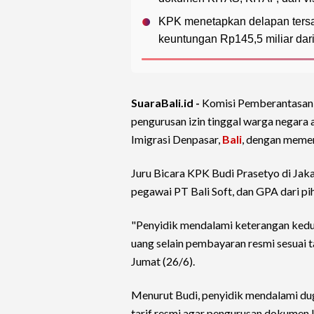
KPK menetapkan delapan tersa
keuntungan Rp145,5 miliar dari
SuaraBali.id -
Komisi Pemberantasan 
pengurusan izin tinggal warga negara a
Imigrasi Denpasar,
Bali
, dengan memeri
Juru Bicara KPK Budi Prasetyo di Jaka
pegawai PT Bali Soft, dan GPA dari pi
"Penyidik mendalami keterangan kedua
uang selain pembayaran resmi sesuai t
Jumat (26/6).
Menurut Budi, penyidik mendalami dug
tarif resmi agar pengurusan dokumen ke