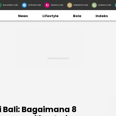
BOLATIMES.COM
HITEKNO.COM
DEWIKU.COM
MOBIMOTO.COM
GUIDEKU.COM
News
Lifestyle
Bola
Indeks
i Bali: Bagaimana 8