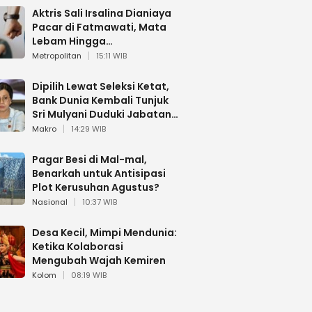
Aktris Sali Irsalina Dianiaya
Pacar di Fatmawati, Mata
Lebam Hingga
Diselamatkan Polantas
Metropolitan
15:11 WIB
Dipilih Lewat Seleksi Ketat,
Bank Dunia Kembali Tunjuk
Sri Mulyani Duduki Jabatan
Strategis
Makro
14:29 WIB
Pagar Besi di Mal-mal,
Benarkah untuk Antisipasi
Plot Kerusuhan Agustus?
Nasional
10:37 WIB
Desa Kecil, Mimpi Mendunia:
Ketika Kolaborasi
Mengubah Wajah Kemiren
Kolom
08:19 WIB