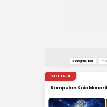
# Imigrasi Bali
# p
CARI TAHU
Kumpulan Kuis Menari