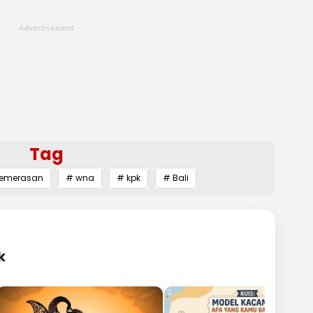
Tag
emerasan
# wna
# kpk
# Bali
k