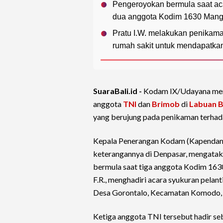
Pengeroyokan bermula saat ac
dua anggota Kodim 1630 Mangg
Pratu I.W. melakukan penikama
rumah sakit untuk mendapatka
SuaraBali.id -
Kodam IX/Udayana meng
anggota
TNI
dan
Brimob
di
Labuan B
yang berujung pada penikaman terhad
Kepala Penerangan Kodam (Kapendam)
keterangannya di Denpasar, mengatak
bermula saat tiga anggota Kodim 1630/
F.R., menghadiri acara syukuran pelan
Desa Gorontalo, Kecamatan Komodo, 
Ketiga anggota TNI tersebut hadir se