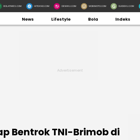
BOLATIMES.COM
HITEKNO.COM
DEWIKU.COM
MOBIMOTO.COM
GUIDEKU.COM
News
Lifestyle
Bola
Indeks
ap Bentrok TNI-Brimob di