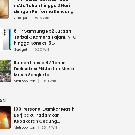
mAh, Tahan hingga 2 Hari
dengan Performa Kencang
Gadget
08:13 WIB
6 HP Samsung Rp2 Jutaan
Terbaik: Kamera Tajam, NFC
hingga Koneksi 5G
Gadget
10:30 WIB
Rumah Lansia 82 Tahun
Dieksekusi PN Jakbar Meski
Masih Sengketa
Metropolitan
19:31 WIB
HAN
100 Personel Damkar Masih
Berjibaku Padamkan
Kebakaran Gedung
Bapenda DKI
Metropolitan
23:47 WIB