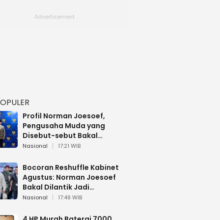
POPULER
Profil Norman Joesoef,
Pengusaha Muda yang
Disebut-sebut Bakal
Dilantik Jadi Wamenhan RI
Nasional
17:21 WIB
Bocoran Reshuffle Kabinet
Agustus: Norman Joesoef
Bakal Dilantik Jadi
Wamenhan RI
Nasional
17:49 WIB
4 HP Murah Baterai 7000