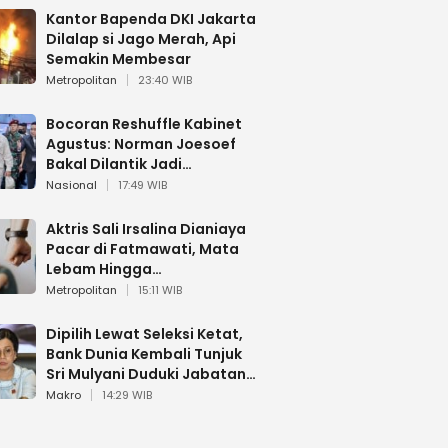
Kantor Bapenda DKI Jakarta
Dilalap si Jago Merah, Api
Semakin Membesar
Metropolitan
23:40 WIB
Bocoran Reshuffle Kabinet
Agustus: Norman Joesoef
Bakal Dilantik Jadi
Wamenhan RI
Nasional
17:49 WIB
Aktris Sali Irsalina Dianiaya
Pacar di Fatmawati, Mata
Lebam Hingga
Diselamatkan Polantas
Metropolitan
15:11 WIB
Dipilih Lewat Seleksi Ketat,
Bank Dunia Kembali Tunjuk
Sri Mulyani Duduki Jabatan
Strategis
Makro
14:29 WIB